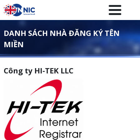
Nhảy đến nội dung
Menuheader của website
DANH SÁCH NHÀ ĐĂNG KÝ TÊN
MIỀN
Công ty HI-TEK LLC