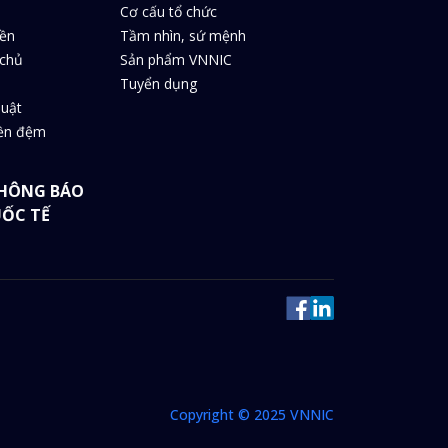
Cơ cấu tổ chức
iền
Tầm nhìn, sứ mệnh
chủ
Sản phẩm VNNIC
Tuyển dụng
huật
iền đệm
HÔNG BÁO
UỐC TẾ
Copyright © 2025 VNNIC