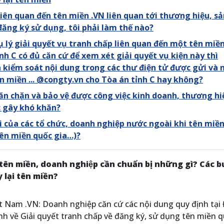
 liên quan đến tên miền .VN liên quan tới thương hiệu, s
đăng ký sử dụng, tôi phải làm thế nào?
ụ lý giải quyết vụ tranh chấp liên quan đến một tên miề
h C có đủ căn cứ để xem xét giải quyết vụ kiện này thì
 kiểm soát nội dung trong các thư điện tử được gửi và 
n miền ... @congty.vn cho Tòa án tỉnh C hay không?
ăn chặn và bảo vệ được công việc kinh doanh, thương hi
c gây khó khăn?
 của các tổ chức, doanh nghiệp nước ngoài khi tên miền
tên miền quốc gia…)?
p tên miền, doanh nghiệp cần chuẩn bị những gì? Các 
 lại tên miền?
iệt Nam .VN: Doanh nghiệp căn cứ các nội dung quy định tại
nh về Giải quyết tranh chấp về đăng ký, sử dụng tên miền 