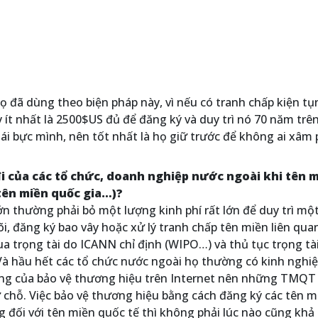
ọ đã dùng theo biện pháp này, vì nếu có tranh chấp kiện tụ
ày ít nhất là 2500$US đủ để đăng ký và duy trì nó 70 năm trê
ái bực mình, nên tốt nhất là họ giữ trước để không ai xâm
i của các tổ chức, doanh nghiệp nước ngoài khi tên m
tên miền quốc gia…)?
lớn thường phải bỏ một lượng kinh phí rất lớn để duy trì mộ
i, đăng ký bao vây hoặc xử lý tranh chấp tên miền liên qua
 trọng tài do ICANN chỉ định (WIPO…) và thủ tục trọng tà
Và hầu hết các tổ chức nước ngoài họ thường có kinh nghi
ọng của bảo vệ thương hiệu trên Internet nên những TMQT
 chỗ. Việc bảo vệ thương hiệu bằng cách đăng ký các tên m
ng đối với tên miền quốc tế thì không phải lúc nào cũng khả 