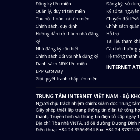
Đăng ký tên miền
Đăng ký, sử dụn
Quản lý, duy trì tên miền
Ký số tài nguyên
Thu hồi, hoàn trả tên miền
Chuyển đổi IPv6 
Chính sách, quy định
Chính sách quản 
Hướng dẫn trở thành nhà đăng
Hỗ trợ
ký
Tài liệu tham kh
Nhà đăng ký cần biết
Câu hỏi thường 
Chính sách đối với nhà đăng ký
Hệ thống thành v
Danh sách NĐK tên miền
INTERNET AT
EPP Gateway
Giải quyết tranh chấp tên miền
TRUNG TÂM INTERNET VIỆT NAM - BỘ K
Người chịu trách nhiệm chính: Giám đốc Trung tâm
Giấy phép thiết lập trang thông tin điện tử tổng
thanh, Truyền hình và thông tin điện tử cấp ngày 
Địa chỉ:
Tòa nhà VNTA, số 68 đường Dương Đình N
Điện thoại:
+84-24-35564944
Fax:
+84-24-3782146