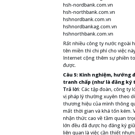
hsh-nordbank.com.vn
hsh-northbank.com.vn
hshnordbank.com.vn
hshnordbankag.com.vn
hshnorthbank.com.vn
Rất nhiều công ty nước ngoài h
tên miền thì chi phí cho việc n
Internet cộng thêm sự phiền to
được.
Câu 5: Kinh nghiệm, hướng đ
tranh chấp (như là đăng ký 
Trả lời
: Các tập đoàn, công ty 
vị pháp lý thường xuyên theo dõ
thương hiệu của mình thông qua
mất thời gian và khá tốn kém. 
nhận thức cao về tầm quan tr
lớn đều đã được họ đăng ký giữ
liên quan là việc cần thiết như