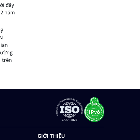
ới đây
 12 năm
.
ký
VN
gian
trường
 trên
GIỚI THIỆU