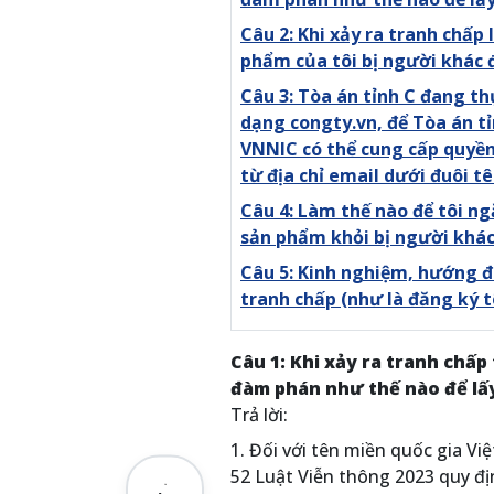
Câu 2: Khi xảy ra tranh chấp
phẩm của tôi bị người khác 
Câu 3: Tòa án tỉnh C đang th
dạng congty.vn, để Tòa án tỉn
VNNIC có thể cung cấp quyền
từ địa chỉ email dưới đuôi tê
Câu 4: Làm thế nào để tôi ng
sản phẩm khỏi bị người khá
Câu 5: Kinh nghiệm, hướng đi
tranh chấp (như là đăng ký 
Câu 1: Khi xảy ra tranh chấ
đàm phán như thế nào để lấy
Trả lời:
1. Đối với tên miền quốc gia V
52 Luật Viễn thông 2023 quy đị