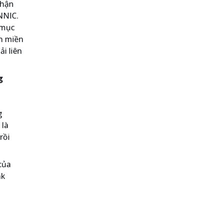
nhận
NNIC.
 mục
ên miền
̉i liên
g
g
 là
rồi
của
nk