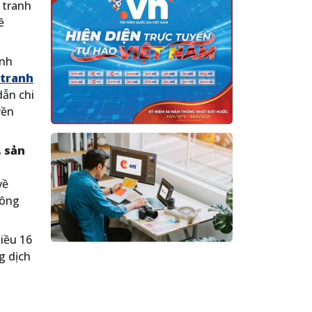
 tranh
ề
anh
 tranh
dẫn chi
yền
, sản
về
hông
iều 16
g dịch