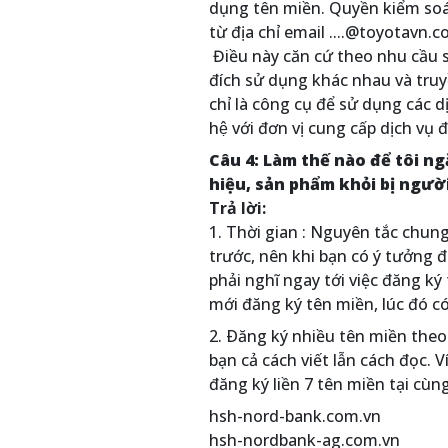
dụng tên miền. Quyền kiểm soát
từ địa chỉ email ....@toyotavn
Điều này căn cứ theo nhu cầu 
đích sử dụng khác nhau và truy
chỉ là công cụ để sử dụng các dịc
hệ với đơn vị cung cấp dịch vụ đê
Câu 4: Làm thế nào để tôi n
hiệu, sản phẩm khỏi bị ngườ
Trả lời:
1. Thời gian : Nguyên tắc chun
trước, nên khi bạn có ý tưởng
phải nghĩ ngay tới việc đăng ký
mới đăng ký tên miền, lúc đó c
2. Ðăng ký nhiều tên miền theo
bạn cả cách viết lẫn cách đọc
đăng ký liền 7 tên miền tại cùn
hsh-nord-bank.com.vn
hsh-nordbank-ag.com.vn