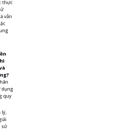
c thực
sử
mà vẫn
oặc
xung
iền
ì
và
ông?
nhân
ử dụng
g quy
lý,
iải
h sử