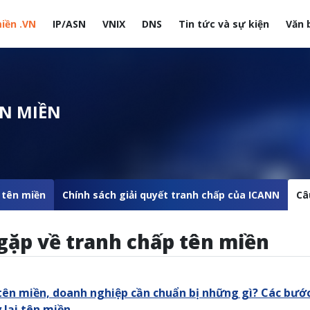
iền .VN
IP/ASN
VNIX
DNS
Tin tức và sự kiện
Văn 
site
ÊN MIỀN
p tên miền
Chính sách giải quyết tranh chấp của ICANN
Câ
gặp về tranh chấp tên miền
p tên miền, doanh nghiệp cần chuẩn bị những gì? Các bướ
 lại tên miền