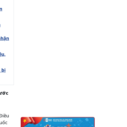
ản
n
nhận
ệu,
 bị
bước
 Điều
quốc