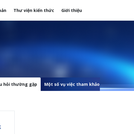
bản
Thư viện kiến thức
Giới thiệu
u hỏi thường gặp
Một số vụ việc tham khảo
c