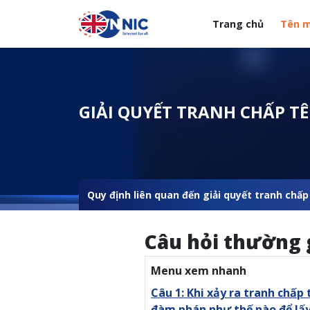
Nhảy đến nội dung
Trang chủ
Tên m
Menuheader của web
GIẢI QUYẾT TRANH CHẤP T
Quy định liên quan đến giải quyết tranh chấ
Câu hỏi thường 
Menu xem nhanh
Câu 1: Khi xảy ra tranh chấ
đàm phán như thế nào để lấy