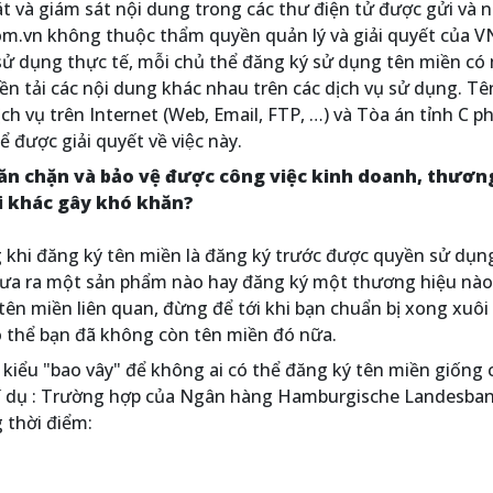
 và giám sát nội dung trong các thư điện tử được gửi và 
.com.vn không thuộc thẩm quyền quản lý và giải quyết của V
sử dụng thực tế, mỗi chủ thể đăng ký sử dụng tên miền có
ền tải các nội dung khác nhau trên các dịch vụ sử dụng. T
h vụ trên Internet (Web, Email, FTP, …) và Tòa án tỉnh C pha
̉ được giải quyết về việc này.
găn chặn và bảo vệ được công việc kinh doanh, thươn
i khác gây khó khăn?
g khi đăng ký tên miền là đăng ký trước được quyền sử dụn
 đưa ra một sản phẩm nào hay đăng ký một thương hiệu nào
 tên miền liên quan, đừng để tới khi bạn chuẩn bị xong xuôi 
ó thể bạn đã không còn tên miền đó nữa.
 kiểu "bao vây" để không ai có thể đăng ký tên miền giống 
. Ví dụ : Trường hợp của Ngân hàng Hamburgische Landesba
g thời điểm: