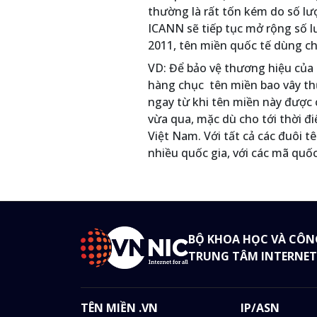
thường là rất tốn kém do số lượ
ICANN sẽ tiếp tục mở rộng số l
2011, tên miền quốc tế dùng ch
VD: Để bảo vệ thương hiệu của
hàng chục tên miền bao vây th
ngay từ khi tên miền này được c
vừa qua, mặc dù cho tới thời đ
Việt Nam. Với tất cả các đuôi 
nhiều quốc gia, với các mã quố
BỘ KHOA HỌC VÀ CÔN
TRUNG TÂM INTERNET
TÊN MIỀN .VN
IP/ASN