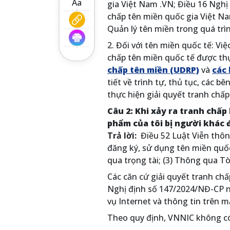
Aa
gia Việt Nam .VN; Điều 16 Nghị
chấp tên miền quốc gia Việt N
Quản lý tên miền trong quá trìn
2. Đối với tên miền quốc tế: Việ
chấp tên miền quốc tế được th
chấp tên miền (UDRP)
và
các
tiết về trình tự, thủ tục, các b
thực hiện giải quyết tranh ch
Câu 2: Khi xảy ra tranh chấp
phẩm của tôi bị người khác 
Trả lời:
Điều 52 Luật Viễn thôn
đăng ký, sử dụng tên miền quốc
qua trọng tài; (3) Thông qua Tò
Các căn cứ giải quyết tranh ch
Nghị định số 147/2024/NĐ-CP ng
vụ Internet và thông tin trên 
Theo quy định, VNNIC không có