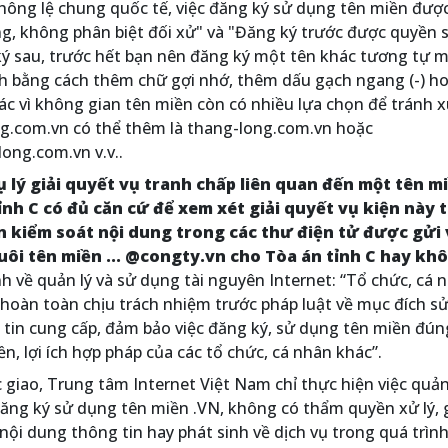
thông lệ chung quốc tế, việc đăng ký sử dụng tên miền đượ
g, không phân biệt đối xử" và "Đăng ký trước được quyền 
ký sau, trước hết bạn nên đăng ký một tên khác tương tự 
h bằng cách thêm chữ gợi nhớ, thêm dấu gạch ngang (-) h
c vì không gian tên miền còn có nhiều lựa chọn để tránh 
ng.com.vn có thể thêm là thang-long.com.vn hoặc
ong.com.vn v.v..
ụ lý giải quyết vụ tranh chấp liên quan đến một tên m
nh C có đủ căn cứ để xem xét giải quyết vụ kiện này th
 kiểm soát nội dung trong các thư điện tử được gửi 
uôi tên miền ... @congty.vn cho Tòa án tỉnh C hay kh
h về quản lý và sử dụng tài nguyên Internet: “Tổ chức, cá 
hoàn toàn chịu trách nhiệm trước pháp luật về mục đích s
g tin cung cấp, đảm bảo việc đăng ký, sử dụng tên miền đún
, lợi ích hợp pháp của các tổ chức, cá nhân khác”.
iao, Trung tâm Internet Việt Nam chỉ thực hiện việc quản 
ăng ký sử dụng tên miền .VN, không có thẩm quyền xử lý, g
nội dung thông tin hay phát sinh về dịch vụ trong quá trìn