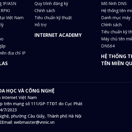
g IP/ASN
Quy trình đăng ký
Mô hình DNS
 RPKI
Chính sách
Hệ thống tên m
tại Việt Nam
Tiêu chuẩn kỹ thuật
Danh mục máy 
lý
Hỗ trợ
Chính sách
Tiêu chuẩn kỹ t
INTERNET ACADEMY
ảo
Máy chủ tên m
gặp
DNS64
iên địa chỉ IP
HỆ THỐNG T
LAS
TÊN MIỀN Q
HOA HỌC VÀ CÔNG NGHỆ
 Internet Việt Nam
 hợp trên mạng số 111/GP-TTĐT do Cục Phát
14/7/2023
ghệ, phường Cầu Giấy, Thành phố Hà Nội
2
Email:
webmaster@vnnic.vn