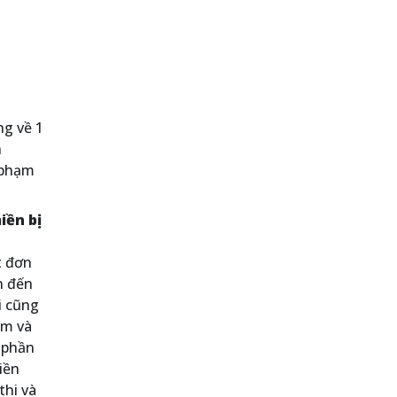
ng về 1
n
 phạm
iền bị
t đơn
n đến
i cũng
ệm và
 phần
iền
thi và