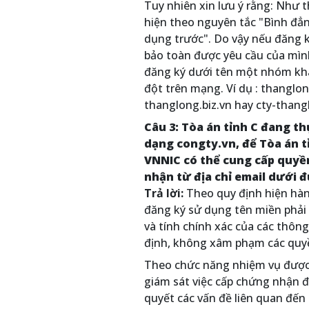
Tuy nhiên xin lưu ý rằng: Như 
hiện theo nguyên tắc "Bình đẳn
dụng trước". Do vậy nếu đăng 
bảo toàn được yêu cầu của mìn
đăng ký dưới tên một nhóm khá
đột trên mạng. Ví dụ : thanglo
thanglong.biz.vn hay cty-thangl
Câu 3: Tòa án tỉnh C đang th
dạng congty.vn, để Tòa án tỉ
VNNIC có thể cung cấp quyền
nhận từ địa chỉ email dưới đ
Trả lời:
Theo quy định hiện hàn
đăng ký sử dụng tên miền phải 
và tính chính xác của các thôn
định, không xâm phạm các quyền
Theo chức năng nhiệm vụ được g
giám sát việc cấp chứng nhận đ
quyết các vấn đề liên quan đến 