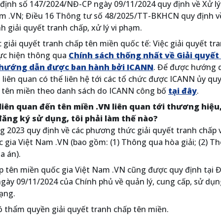
 định số 147/2024/NĐ-CP ngày 09/11/2024 quy định về Xử lý
am .VN; Điều 16 Thông tư số 48/2025/TT-BKHCN quy định v
h giải quyết tranh chấp, xử lý vi phạm.
c giải quyết tranh chấp tên miền quốc tế: Việc giải quyết tr
ực hiện thông qua
Chính sách thống nhất về Giải quyết
 hướng dẫn được ban hành bởi ICANN
. Để được hướng 
ên liên quan có thể liên hệ tới các tổ chức được ICANN ủy qu
ấp tên miền theo danh sách do ICANN công bố
tại đây
.
 liên quan đến tên miền .VN liên quan tới thương hiệu
đăng ký sử dụng, tôi phải làm thế nào?
g 2023 quy định về các phương thức giải quyết tranh chấp 
 gia Việt Nam .VN (bao gồm: (1) Thông qua hòa giải; (2) T
a án).
ấp tên miền quốc gia Việt Nam .VN cũng được quy định tại Đ
ày 09/11/2024 của Chính phủ về quản lý, cung cấp, sử dụn
mạng.
 thẩm quyền giải quyết tranh chấp tên miền.