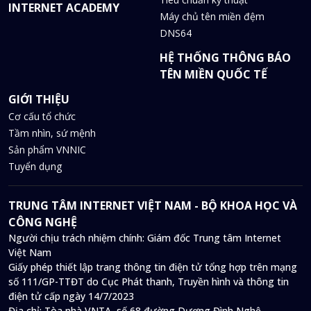
INTERNET ACADEMY
Máy chủ tên miền đệm
DNS64
HỆ THỐNG THÔNG BÁO
TÊN MIỀN QUỐC TẾ
GIỚI THIỆU
Cơ cấu tổ chức
Tầm nhìn, sứ mệnh
Sản phẩm VNNIC
Tuyển dụng
TRUNG TÂM INTERNET VIỆT NAM - BỘ KHOA HỌC VÀ
CÔNG NGHỆ
Người chịu trách nhiệm chính: Giám đốc Trung tâm Internet
Việt Nam
Giấy phép thiết lập trang thông tin điện tử tổng hợp trên mạng
số 111/GP-TTĐT do Cục Phát thanh, Truyền hình và thông tin
điện tử cấp ngày 14/7/2023
Địa chỉ:
Tòa nhà VNTA, số 68 đường Dương Đình Nghệ,