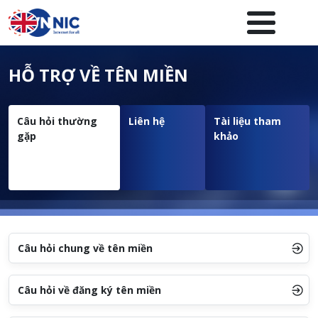
Nhảy đến nội dung
Menuheader của website
HỖ TRỢ VỀ TÊN MIỀN
Câu hỏi thường
Liên hệ
Tài liệu tham
gặp
khảo
Câu hỏi chung về tên miền
Câu hỏi về đăng ký tên miền