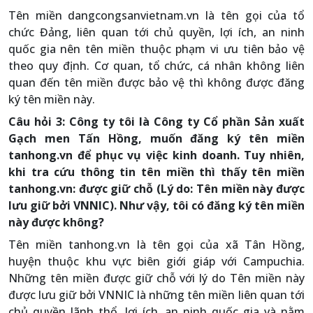
Tên miền dangcongsanvietnam.vn là tên gọi của tổ
chức Đảng, liên quan tới chủ quyền, lợi ích, an ninh
quốc gia nên tên miền thuộc phạm vi ưu tiên bảo vệ
theo quy định. Cơ quan, tổ chức, cá nhân không liên
quan đến tên miền được bảo vệ thì không được đăng
ký tên miền này.
Câu hỏi 3: Công ty tôi là Công ty Cổ phần Sản xuất
Gạch men Tấn Hồng, muốn đăng ký tên miền
tanhong.vn để phục vụ việc kinh doanh. Tuy nhiên,
khi tra cứu thông tin tên miền thì thấy tên miền
tanhong.vn: được giữ chỗ (Lý do: Tên miền này được
lưu giữ bởi VNNIC). Như vậy, tôi có đăng ký tên miền
này được không?
Tên miền tanhong.vn là tên gọi của xã Tân Hồng,
huyện thuộc khu vực biên giới giáp với Campuchia.
Những tên miền được giữ chỗ với lý do Tên miền này
được lưu giữ bởi VNNIC là những tên miền liên quan tới
chủ quyền lãnh thổ, lợi ích, an ninh quốc gia và nằm