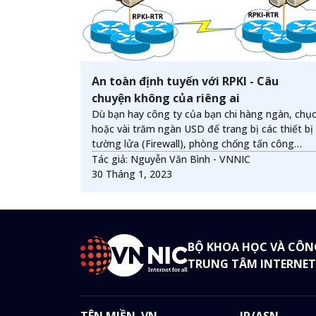
An toàn định tuyến với RPKI - Câu
chuyện không của riêng ai
Dù bạn hay công ty của bạn chi hàng ngàn, chụ
hoặc vài trăm ngàn USD để trang bị các thiết bị
tường lửa (Firewall), phòng chống tấn công
(IPS/IDS), chống phần mềm độc hại (Anti
Tác giả: Nguyễn Văn Bình - VNNIC
Malware, Mail Gateway) ... để bảo mật cho hệ
30 Tháng 1, 2023
thống mạng nhưng điều gì sẽ xảy ra khi bạn kết
nối và trao đổi thông tin với bên ngoài thông qu
môi trường Internet?
BỘ KHOA HỌC VÀ CÔN
TRUNG TÂM INTERNET
TÊN MIỀN .VN
IP/ASN