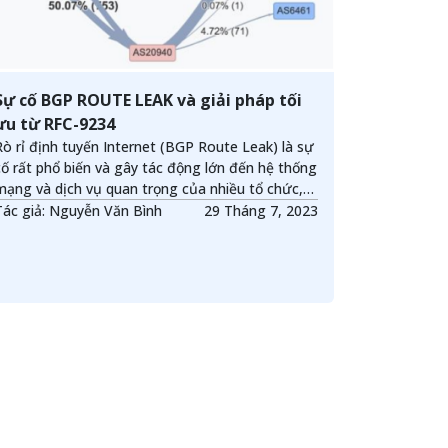
Sự cố BGP ROUTE LEAK và giải pháp tối
ưu từ RFC-9234
Rò rỉ định tuyến Internet (BGP Route Leak) là sự
cố rất phổ biến và gây tác động lớn đến hệ thống
mạng và dịch vụ quan trọng của nhiều tổ chức,
doanh nghiệp. Một số giải pháp và chính sách đã
Tác giả: Nguyễn Văn Bình
29 Tháng 7, 2023
được áp dụng để giải quyết sự cố này nhưng
mang tính thủ công và chưa triệt để. Nhằm tìm
kiếm một giải pháp tự động và tối ưu hơn, RFC-
9234 đã đề xuất sử dụng và bổ sung một số đặc
tính cho giao thức định tuyến BGP để có thể
phát hiện và ngăn chặn sự cố này.