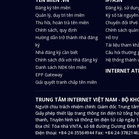
Đăng ký tên miền
Đăng ký, sử dụn
Quản lý, duy trì tên miền
Ký số tài nguyên
Thu hồi, hoàn trả tên miền
Chuyển đổi IPv6 
Chính sách, quy định
Chính sách quản 
Hướng dẫn trở thành nhà đăng
Hỗ trợ
ký
Tài liệu tham kh
Nhà đăng ký cần biết
Câu hỏi thường 
Chính sách đối với nhà đăng ký
Hệ thống thành v
Danh sách NĐK tên miền
INTERNET AT
EPP Gateway
Giải quyết tranh chấp tên miền
TRUNG TÂM INTERNET VIỆT NAM - BỘ K
Người chịu trách nhiệm chính: Giám đốc Trung tâm
Giấy phép thiết lập trang thông tin điện tử tổng
thanh, Truyền hình và thông tin điện tử cấp ngày 
Địa chỉ:
Tòa nhà VNTA, số 68 đường Dương Đình N
Điện thoại:
+84-24-35564944
Fax:
+84-24-3782146