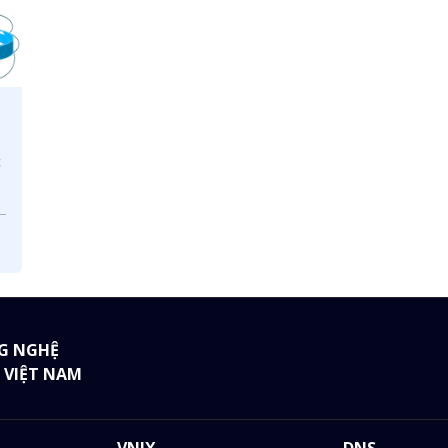
c
a
G NGHỆ
 VIỆT NAM
VNIX
DNS