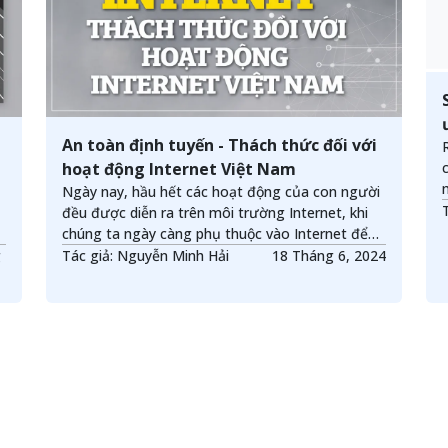
An toàn định tuyến - Thách thức đối với
hoạt động Internet Việt Nam
Ngày nay, hầu hết các hoạt động của con người
đều được diễn ra trên môi trường Internet, khi
chúng ta ngày càng phụ thuộc vào Internet để
quản lý cuộc sống của mình; các thông tin, dữ
g
Tác giả: Nguyễn Minh Hải
18 Tháng 6, 2024
liệu được truyền tải trên môi trường mạng do đó
mà việc đảm bảo an toàn trong hoạt động
Internet là hết sức quan trọng.