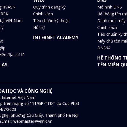
g IP/ASN
Quy trình đăng ký
Mô hình DNS
 RPKI
Chính sách
Hệ thống tên m
tại Việt Nam
Tiêu chuẩn kỹ thuật
Danh mục máy 
lý
Hỗ trợ
Chính sách
Tiêu chuẩn kỹ t
INTERNET ACADEMY
ảo
Máy chủ tên m
gặp
DNS64
iên địa chỉ IP
HỆ THỐNG T
LAS
TÊN MIỀN Q
HOA HỌC VÀ CÔNG NGHỆ
 Internet Việt Nam
 hợp trên mạng số 111/GP-TTĐT do Cục Phát
14/7/2023
ghệ, phường Cầu Giấy, Thành phố Hà Nội
2
Email:
webmaster@vnnic.vn