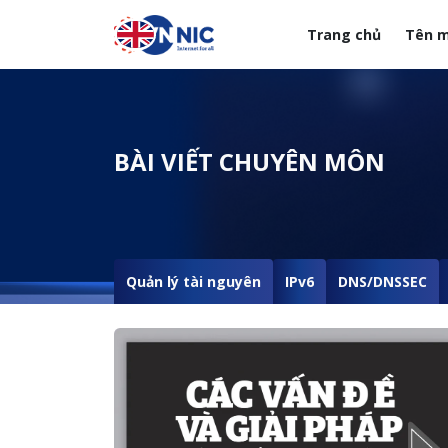
Nhảy đến nội dung
Trang chủ
Tên m
Menuheader của web
BÀI VIẾT CHUYÊN MÔN
Quản lý tài nguyên
IPv6
DNS/DNSSEC