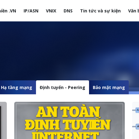
iền .VN
IP/ASN
VNIX
DNS
Tin tức và sự kiện
Văn 
site
Hạ tầng mạng
Định tuyến - Peering
Bảo mật mạng