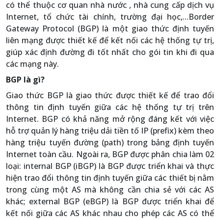
có thể thuộc cơ quan nhà nước , nhà cung cấp dịch vụ
Internet, tổ chức tài chính, trường đại học,...Border
Gateway Protocol (BGP) là một giao thức định tuyến
liên mạng được thiết kế để kết nối các hệ thống tự trị,
giúp xác định đường đi tốt nhất cho gói tin khi đi qua
các mạng này.
BGP là gì?
Giao thức BGP là giao thức được thiết kế để trao đổi
thông tin định tuyến giữa các hệ thống tự trị trên
Internet. BGP có khả năng mở rộng đáng kết với việc
hỗ trợ quản lý hàng triệu dải tiền tố IP (prefix) kèm theo
hàng triệu tuyến đường (path) trong bảng định tuyến
Internet toàn cầu. Ngoài ra, BGP được phân chia làm 02
loại: internal BGP (iBGP) là BGP được triển khai và thực
hiện trao đổi thông tin định tuyến giữa các thiết bị nằm
trong cùng một AS mà không cần chia sẻ với các AS
khác; external BGP (eBGP) là BGP được triển khai để
kết nối giữa các AS khác nhau cho phép các AS có thể