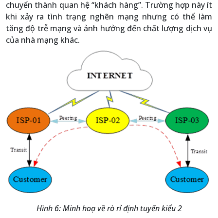
chuyển thành quan hệ “khách hàng”. Trường hợp này ít
khi xảy ra tình trạng nghẽn mạng nhưng có thể làm
tăng độ trễ mạng và ảnh hưởng đến chất lượng dịch vụ
của nhà mạng khác.
Hình 6: Minh hoạ về rò rỉ định tuyến kiểu 2