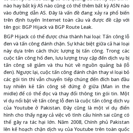
nào hay bất kỳ AS nào cũng có thể thêm bất kỳ ASN nào
vào đường dẫn AS. Đây là vấn đề đang xảy ra phổ biến
trên định tuyến Internet toàn cầu và được đề cập với
tên gọi: BGP Hijack và BGP Route Leak.
BGP Hijack có thể được chia thành hai loại: Tấn công lỗ
đen và tấn công đánh chặn. Sự khác biệt giữa cả hai loại
này dựa trên cách thức lượng bị tấn công. Trong các
cuộc tấn công hố đen, lưu lượng truy cập đến dịch vụ bị
tấn công sẽ giảm và thu hút về nguồn quảng bá (lỗ
đen). Ngược lại, cuộc tấn công đánh chặn thay vì loại bỏ
các gói tin thì vẫn chuyển tiếp chúng đến đích ban đầu
tuy nhiên kẻ tấn công sẽ đứng ở giữa (Man in the
midle) để có thể đọc và thay đổi thông tin gói tin. Một
ví dụ nổi bật về tấn công lỗ đen là cuộc tấn công dịch vụ
của Youtube ở Pakistan. Đây cũng là một ví dụ điển
hình cho thấy ngay cả việc vô tình cấu hình sai cũng có
thể gây ra tác hại lớn. Năm 2008, Chính phủ Pakistan
lên kế hoạch chặn dịch vụ của Youtube trên toàn quốc