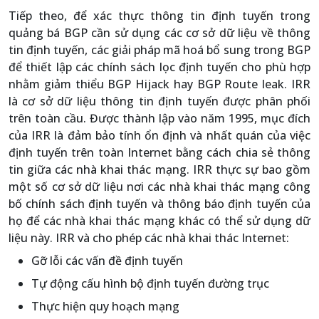
Tiếp theo, để xác thực thông tin định tuyến trong
quảng bá BGP cần sử dụng các cơ sở dữ liệu về thông
tin định tuyến, các giải pháp mã hoá bổ sung trong BGP
để thiết lập các chính sách lọc định tuyến cho phù hợp
nhằm giảm thiểu BGP Hijack hay BGP Route leak. IRR
là cơ sở dữ liệu thông tin định tuyến được phân phối
trên toàn cầu. Được thành lập vào năm 1995, mục đích
của IRR là đảm bảo tính ổn định và nhất quán của việc
định tuyến trên toàn Internet bằng cách chia sẻ thông
tin giữa các nhà khai thác mạng. IRR thực sự bao gồm
một số cơ sở dữ liệu nơi các nhà khai thác mạng công
bố chính sách định tuyến và thông báo định tuyến của
họ để các nhà khai thác mạng khác có thể sử dụng dữ
liệu này. IRR và cho phép các nhà khai thác Internet:
Gỡ lỗi các vấn đề định tuyến
Tự động cấu hình bộ định tuyến đường trục
Thực hiện quy hoạch mạng