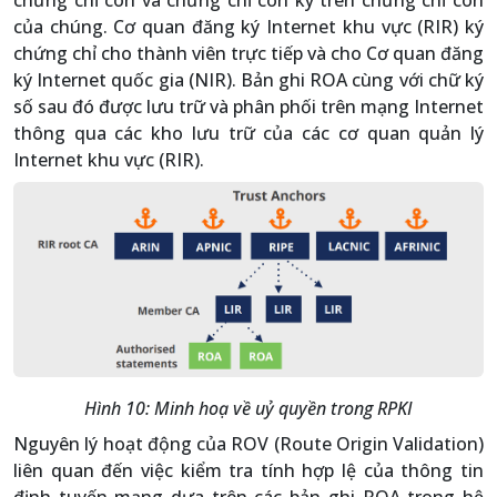
của chúng. Cơ quan đăng ký Internet khu vực (RIR) ký
chứng chỉ cho thành viên trực tiếp và cho Cơ quan đăng
ký Internet quốc gia (NIR). Bản ghi ROA cùng với chữ ký
số sau đó được lưu trữ và phân phối trên mạng Internet
thông qua các kho lưu trữ của các cơ quan quản lý
Internet khu vực (RIR).
Hình 10: Minh hoạ về uỷ quyền trong RPKI
Nguyên lý hoạt động của ROV (Route Origin Validation)
liên quan đến việc kiểm tra tính hợp lệ của thông tin