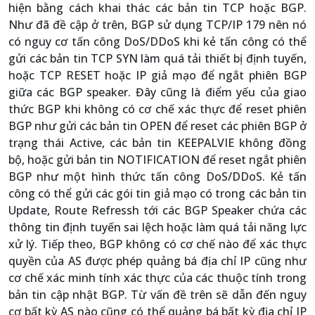
hiện bằng cách khai thác các bản tin TCP hoặc BGP.
Như đã đề cập ở trên, BGP sử dụng TCP/IP 179 nên nó
có nguy cơ tấn công DoS/DDoS khi kẻ tấn công có thể
gửi các bản tin TCP SYN làm quá tải thiết bị định tuyến,
hoặc TCP RESET hoặc IP giả mạo để ngắt phiên BGP
giữa các BGP speaker. Đây cũng là điểm yếu của giao
thức BGP khi không có cơ chế xác thực để reset phiên
BGP như gửi các bản tin OPEN để reset các phiên BGP ở
trạng thái Active, các bản tin KEEPALVIE không đồng
bộ, hoặc gửi bản tin NOTIFICATION để reset ngắt phiên
BGP như một hình thức tấn công DoS/DDoS. Kẻ tấn
công có thể gửi các gói tin giả mạo có trong các bản tin
Update, Route Refressh tới các BGP Speaker chứa các
thông tin định tuyến sai lệch hoặc làm quá tải năng lực
xử lý. Tiếp theo, BGP không có cơ chế nào để xác thực
quyền của AS được phép quảng bá địa chỉ IP cũng như
cơ chế xác minh tính xác thực của các thuộc tính trong
bản tin cập nhật BGP. Từ vấn đề trên sẽ dẫn đến nguy
cơ bất kỳ AS nào cũng có thể quảng bá bất kỳ địa chỉ IP