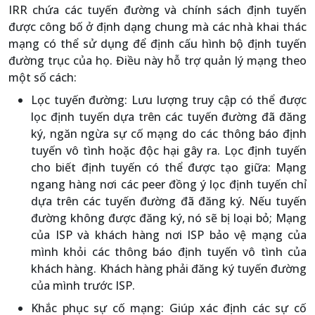
IRR chứa các tuyến đường và chính sách định tuyến
được công bố ở định dạng chung mà các nhà khai thác
mạng có thể sử dụng để định cấu hình bộ định tuyến
đường trục của họ. Điều này hỗ trợ quản lý mạng theo
một số cách:
Lọc tuyến đường: Lưu lượng truy cập có thể được
lọc định tuyến dựa trên các tuyến đường đã đăng
ký, ngăn ngừa sự cố mạng do các thông báo định
tuyến vô tình hoặc độc hại gây ra. Lọc định tuyến
cho biết định tuyến có thể được tạo giữa: Mạng
ngang hàng nơi các peer đồng ý lọc định tuyến chỉ
dựa trên các tuyến đường đã đăng ký. Nếu tuyến
đường không được đăng ký, nó sẽ bị loại bỏ; Mạng
của ISP và khách hàng nơi ISP bảo vệ mạng của
mình khỏi các thông báo định tuyến vô tình của
khách hàng. Khách hàng phải đăng ký tuyến đường
của mình trước ISP.
Khắc phục sự cố mạng: Giúp xác định các sự cố