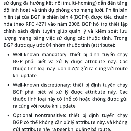
sử dụng đa hướng kết nối (multi-homing) dẫn đến tăng
độ linh hoạt và tính dự phòng cho mạng lưới. Phiên bản
hiện tại của BGP là phiên bản 4 (BGP4), được tiêu chuẩn
hóa theo RFC 4271 vào năm 2006. BGP hỗ trợ thiết lập
chính sách định tuyến giúp quản lý và kiểm soát lưu
lượng mạng băng việc sử dụng các thuộc tính. Trong
BGP được quy ước 04 nhóm thuộc tính (attribute):
Well-known mandatory: thiết bị định tuyến chạy
BGP phải biết và xử lý được attribute này. Các
thuộc tính loại này luôn được gửi ra cùng với route
khi update.
Well-known discretionary: thiết bị định tuyến chạy
BGP phải biết và xử lý được attribute này. Các
thuộc tính loại này có thể có hoặc không được gửi
ra cùng với route khi update.
Optional nontransitive: thiết bị định tuyến chạy
BGP có thể không cần xử lý attribute này, và không
gửi attribute này ra peer khi quảng bá route.