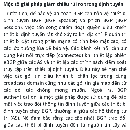
Một số giải pháp giảm thiểu rủi ro trong định tuyến
Trước tiên, để bảo vệ an toàn BGP cần bảo vệ thiết bị
định tuyến BGP (BGP Speaker) và phiên BGP (BGP
Session). Việc tấn công chiếm đoạt quyền điều khiển
thiết bị định tuyến rất khó xảy ra khi địa chỉ IP quản trị
thiết bị đặt trong phân mạng có tính bảo mật cao, có
các lớp tường lửa để bảo vệ. Các kênh kết nối cần sử
dụng kết nối trực tiếp (connected) khi thiết lập phiên
eBGP giữa các AS và thiết lập các chính sách kiểm soát
truy cập trên thiết bị định tuyến. Điều này sẽ hạn chế
việc các gói tin điều khiển bị chặn lọc trong cùng
broadcast domain cũng như các gói tin giả mạo đến từ
các đối tác không mong muốn. Ngoài ra, BGP
authentication là một giải pháp được sử dụng để bảo
mật việc trao đổi thông tin định tuyến giữa các thiết bị
định tuyến chạy BGP, thường là giữa các hệ thống tự
trị (AS). Nó đảm bảo rằng các cập nhật BGP trao đổi
giữa các thiết bị định tuyến đến từ nguồn tin cậy và