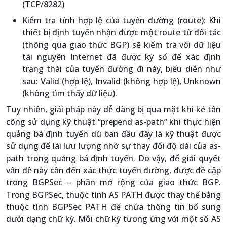
(TCP/8282)
Kiểm tra tính hợp lệ của tuyến đường (route): Khi
thiết bị định tuyến nhận được một route từ đối tác
(thông qua giao thức BGP) sẽ kiểm tra với dữ liệu
tài nguyên Internet đã được ký số để xác định
trạng thái của tuyến đường đi này, biểu diễn như
sau: Valid (hợp lệ), Invalid (không hợp lệ), Unknown
(không tìm thấy dữ liệu).
Tuy nhiên, giải pháp này dễ dàng bị qua mặt khi kẻ tấn
công sử dụng kỹ thuật “prepend as-path” khi thực hiện
quảng bá định tuyến dù ban đầu đây là kỹ thuật được
sử dụng để lái lưu lượng nhờ sự thay đổi độ dài của as-
path trong quảng bá định tuyến. Do vậy, để giải quyết
vấn đề này cần đến xác thực tuyến đường, được đề cập
trong BGPSec – phần mở rộng của giao thức BGP.
Trong BGPSec, thuộc tính AS PATH được thay thế bằng
thuộc tính BGPSec PATH để chứa thông tin bổ sung
dưới dạng chữ ký. Mỗi chữ ký tương ứng với một số AS