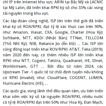
chỉ IP trên Internet khu vực; ARIN tại Bắc Mỹ và LACNIC
tại Mỹ Latin, đã triển khai RPKI ký số cho 33% các vùng
tài nguyên trong khu vực.
Các tập đoàn công nghệ, ISP lớn trên thế giới đã triển
khai ký số ROA/RPKI, đạt tỷ lệ xác thực cao trên 90%,
như: Amazon, Viasat, CXA, Google, Charter (Hoa Kỳ);
Softbank, NTT, KDDI (Nhật Bản); TTNet, TELLCOM
(Thổ Nhĩ Kỳ); NIB, Reliance Jio (Ấn Độ) … Các ISP lớn
cũng đồng loạt triển khai ROV/RPKI: AT&T, Telia (2019);
năm 2020 đến nay, có thêm nhiều ISP lớn triển khai
RPKI như NTT, Cogent, Telstra, Quadranet, HE, IDnet,
Worldstream, GTT … Bắt đầu từ năm 2024, các
Upstream Tier -1 quốc tế từ chối định tuyến nếu không
có RPKI (invalid), như: CloudFlare, COGENT, LUMEN,
Hurricane Electric (HE), …
Các quốc gia, vùng lãnh thổ đều quan tâm, ưu tiên triển
khai sớm việc ký số tài nguyên ROA/RPKI, nhiều nước
có tỷ lệ ROA/RPKI đạt trên 50% như: Hoa Kỳ, Đan Mạch,