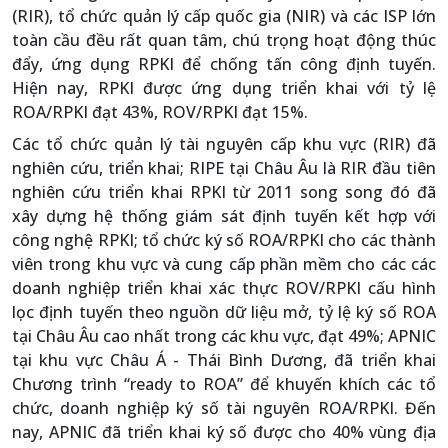
(RIR), tổ chức quản lý cấp quốc gia (NIR) và các ISP lớn
toàn cầu đều rất quan tâm, chú trọng hoạt động thúc
đẩy, ứng dụng RPKI để chống tấn công định tuyến.
Hiện nay, RPKI được ứng dụng triển khai với tỷ lệ
ROA/RPKI đạt 43%, ROV/RPKI đạt 15%.
Các tổ chức quản lý tài nguyên cấp khu vực (RIR) đã
nghiên cứu, triển khai; RIPE tại Châu Âu là RIR đầu tiên
nghiên cứu triển khai RPKI từ 2011 song song đó đã
xây dựng hệ thống giám sát định tuyến kết hợp với
công nghệ RPKI; tổ chức ký số ROA/RPKI cho các thành
viên trong khu vực và cung cấp phần mềm cho các các
doanh nghiệp triển khai xác thực ROV/RPKI cấu hình
lọc định tuyến theo nguồn dữ liệu mở, tỷ lệ ký số ROA
tại Châu Âu cao nhất trong các khu vực, đạt 49%; APNIC
tại khu vực Châu Á - Thái Bình Dương, đã triển khai
Chương trình “ready to ROA” để khuyến khích các tổ
chức, doanh nghiệp ký số tài nguyên ROA/RPKI. Đến
nay, APNIC đã triển khai ký số được cho 40% vùng địa