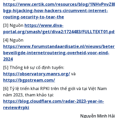
https://www.certik.com/resources/blog/1NHvPnvZ8E
bgp-hijacking-how-hackers-circumvent-internet-
routing-security-to-tear-the
[3] Nguồn
https://www.diva-
portal.org/smash/get/diva2:1724483/FULLTEXT01.pdf
[4] Nguồn
https://www.forumstandaardisatie.nl/nieuws/beter-
beveiligde-internetroutering-overheid-voor-eind-
2024
[5] Thống kê sự cố định tuyến:
https://observatory.manrs.org/
và
https://bgpstream.com/
[6] Tỷ lệ triển khai RPKI trên thế giới và tại Việt Nam
năm 2023, tham khảo tại:
https://blog.cloudflare.com/radar-2023-year-in-
review#rpki
Nguyễn Minh Hải