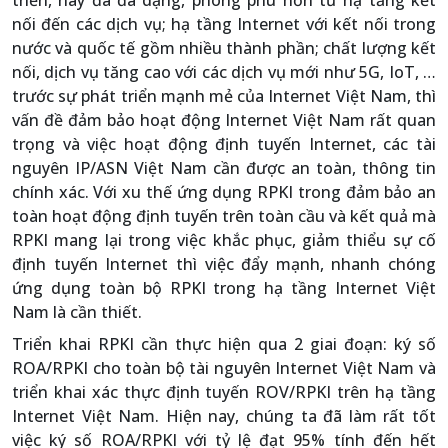
triển, nay đã đa dạng, phong phú hơn từ hạ tầng kết
nối đến các dịch vụ; hạ tầng Internet với kết nối trong
nước và quốc tế gồm nhiều thành phần; chất lượng kết
nối, dịch vụ tăng cao với các dịch vụ mới như 5G, IoT, …
trước sự phát triển mạnh mẻ của Internet Việt Nam, thì
vấn đề đảm bảo hoạt động Internet Việt Nam rất quan
trọng và việc hoạt động định tuyến Internet, các tài
nguyên IP/ASN Việt Nam cần được an toàn, thông tin
chính xác. Với xu thế ứng dụng RPKI trong đảm bảo an
toàn hoạt động định tuyến trên toàn cầu và kết quả mà
RPKI mang lại trong việc khắc phục, giảm thiểu sự cố
định tuyến Internet thì việc đẩy mạnh, nhanh chóng
ứng dụng toàn bộ RPKI trong hạ tầng Internet Việt
Nam là cần thiết.
Triển khai RPKI cần thực hiện qua 2 giai đoạn: ký số
ROA/RPKI cho toàn bộ tài nguyên Internet Việt Nam và
triển khai xác thực định tuyến ROV/RPKI trên hạ tầng
Internet Việt Nam. Hiện nay, chúng ta đã làm rất tốt
việc ký số ROA/RPKI với tỷ lệ đạt 95% tính đến hết