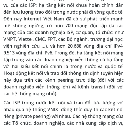
vụ của các ISP; hạ tầng kết nối chưa hoàn chỉnh dẫn
đến lưu lượng trao đổi trong nước phải đi vòng quốc tế.
Đến nay Internet Việt Nam đã có sự phát triển mạnh
mẽ không ngừng; có hơn 700 mạng độc lập (là các
mạng của các doanh nghiệp ISP, cơ quan, tổ chức: như
VNPT, Viettel, CMC, FPT, các Bộ ngành, trường đại học,
viện nghiên cứu …), và hơn 20.688 vùng địa chỉ IPv4,
9.513 vùng địa chỉ IPv6. Trong đó, hạ tầng kết nối mạng
tập trung vào các doanh nghiệp viễn thông có hạ tầng
với hai kiểu kết nối chính là trong nước và quốc tế.
Hoạt động kết nối và trao đổi thông tin định tuyến hiện
này dựa trên các kênh peering trực tiếp (đối với các
doanh nghiệp viễn thông lớn) và kênh transit (đối với
các hệ thống mạng nhỏ).
Các ISP trong nước kết nối và trao đổi lưu lượng với
nhau qua hệ thống VNIX đồng thời duy trì các kết nối
riêng (private peering) với nhau. Các hệ thống mạng của
các Tổ chức, doanh nghiệp, các nhà cung cấp dịch vụ