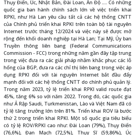
Thụy Điển, Úc, Nhật Bản, Đài Loan, Ấn Độ …. Có những
quốc gia ban hành chính sách lớn về việc triển khai
RPKI, như Hà Lan yêu cầu tất cả các hệ thống CNTT
của Chính phủ triển khai RPKI trên toàn bộ tài nguyên
Internet trước tháng 12/2024 và việc này sẽ được mở
rộng đến khối doanh nghiệp tại Hà Lan; Tại Mỹ, Ủy ban
Truyền thông liên bang (Federal Communications
Commission - FCC) trong những năm gần đây tập trung
trong việc đưa ra các giải pháp nhằm khắc phục các lỗ
hổng của BGP, đưa ra các chỉ thị liên bang trong việc áp
dụng RPKI đối với tài nguyên Internet bắt đầu đẩy
mạnh đối với các hệ thống CNTT do chính phủ quản lý.
Trong năm 2023, tỷ lệ triển khai RPKI valid route đạt
45%, tăng 6% so với năm 2022. Trong đó, các quốc gia
như Ả Rập Saudi, Turkmenistan, Lào và Việt Nam đã có
tỷ lệ tăng trưởng lớn trên 81%. Triển khai ROV là bước
thứ 2 trong triển khai RPKI. Một số quốc gia tiêu biểu
có tỷ lệ ROV/RPKI cao như: Đài Loan (79%), Thụy Điển
(76,6%), Đan Mạch (72,5%), Thụy Sĩ (59,86%), Úc