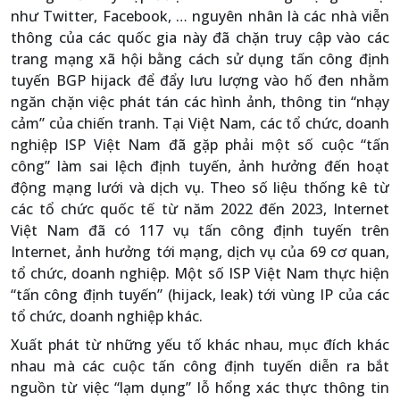
như Twitter, Facebook, … nguyên nhân là các nhà viễn
thông của các quốc gia này đã chặn truy cập vào các
trang mạng xã hội bằng cách sử dụng tấn công định
tuyến BGP hijack để đẩy lưu lượng vào hố đen nhằm
ngăn chặn việc phát tán các hình ảnh, thông tin “nhạy
cảm” của chiến tranh. Tại Việt Nam, các tổ chức, doanh
nghiệp ISP Việt Nam đã gặp phải một số cuộc “tấn
công” làm sai lệch định tuyến, ảnh hưởng đến hoạt
động mạng lưới và dịch vụ. Theo số liệu thống kê từ
các tổ chức quốc tế từ năm 2022 đến 2023, Internet
Việt Nam đã có 117 vụ tấn công định tuyến trên
Internet, ảnh hưởng tới mạng, dịch vụ của 69 cơ quan,
tổ chức, doanh nghiệp. Một số ISP Việt Nam thực hiện
“tấn công định tuyến” (hijack, leak) tới vùng IP của các
tổ chức, doanh nghiệp khác.
Xuất phát từ những yếu tố khác nhau, mục đích khác
nhau mà các cuộc tấn công định tuyến diễn ra bắt
nguồn từ việc “lạm dụng” lỗ hổng xác thực thông tin