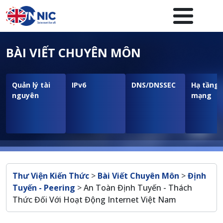
Nhảy đến nội dung
Menuheader của website
BÀI VIẾT CHUYÊN MÔN
Quản lý tài
IPv6
DNS/DNSSEC
Hạ tầng
nguyên
mạng
Breadcrumb
Thư Viện Kiến Thức
>
Bài Viết Chuyên Môn
>
Định
Tuyến - Peering
>
An Toàn Định Tuyến - Thách
Thức Đối Với Hoạt Động Internet Việt Nam