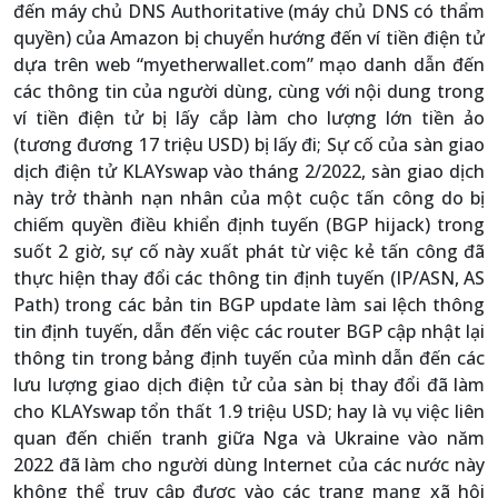
đến máy chủ DNS Authoritative (máy chủ DNS có thẩm
quyền) của Amazon bị chuyển hướng đến ví tiền điện tử
dựa trên web “myetherwallet.com” mạo danh dẫn đến
các thông tin của người dùng, cùng với nội dung trong
ví tiền điện tử bị lấy cắp làm cho lượng lớn tiền ảo
(tương đương 17 triệu USD) bị lấy đi; Sự cố của sàn giao
dịch điện tử KLAYswap vào tháng 2/2022, sàn giao dịch
này trở thành nạn nhân của một cuộc tấn công do bị
chiếm quyền điều khiển định tuyến (BGP hijack) trong
suốt 2 giờ, sự cố này xuất phát từ việc kẻ tấn công đã
thực hiện thay đổi các thông tin định tuyến (IP/ASN, AS
Path) trong các bản tin BGP update làm sai lệch thông
tin định tuyến, dẫn đến việc các router BGP cập nhật lại
thông tin trong bảng định tuyến của mình dẫn đến các
lưu lượng giao dịch điện tử của sàn bị thay đổi đã làm
cho KLAYswap tổn thất 1.9 triệu USD; hay là vụ việc liên
quan đến chiến tranh giữa Nga và Ukraine vào năm
2022 đã làm cho người dùng Internet của các nước này
không thể truy cập được vào các trang mạng xã hội