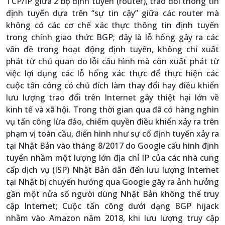
TCP/IP giữa 2 bộ định tuyến (router), trao đổi thông tin
định tuyến dựa trên “sự tin cậy” giữa các router mà
không có các cơ chế xác thực thông tin định tuyến
trong chính giao thức BGP; đây là lỗ hổng gây ra các
vấn đề trong hoạt động định tuyến, không chỉ xuất
phát từ chủ quan do lỗi cấu hình mà còn xuất phát từ
việc lợi dụng các lỗ hổng xác thực để thực hiện các
cuộc tấn công có chủ đích làm thay đổi hay điều khiển
lưu lượng trao đổi trên Internet gây thiệt hại lớn về
kinh tế và xã hội. Trong thời gian qua đã có hàng nghìn
vụ tấn công lừa đảo, chiếm quyền điều khiển xảy ra trên
phạm vị toàn cầu, điển hình như sự cố định tuyến xảy ra
tại Nhật Bản vào tháng 8/2017 do Google cấu hình định
tuyến nhầm một lượng lớn địa chỉ IP của các nhà cung
cấp dịch vụ (ISP) Nhật Bản dẫn đến lưu lượng Internet
tại Nhật bị chuyển hướng qua Google gây ra ảnh hưởng
gần một nửa số người dùng Nhật Bản không thể truy
cập Internet; Cuộc tấn công dưới dạng BGP hijack
nhằm vào Amazon năm 2018, khi lưu lượng truy cập