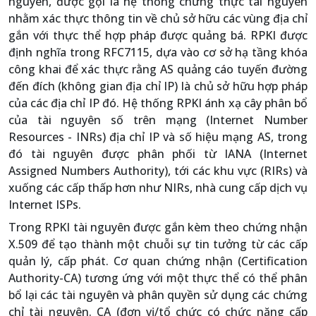
nguyên, được gọi là hệ thống chứng thực tài nguyên
nhằm xác thực thông tin về chủ sở hữu các vùng địa chỉ
gắn với thực thể hợp pháp được quảng bá. RPKI được
định nghĩa trong RFC7115, dựa vào cơ sở hạ tầng khóa
công khai để xác thực rằng AS quảng cáo tuyến đường
đến đích (không gian địa chỉ IP) là chủ sở hữu hợp pháp
của các địa chỉ IP đó. Hệ thống RPKI ánh xạ cây phân bổ
của tài nguyên số trên mạng (Internet Number
Resources - INRs) địa chỉ IP và số hiệu mạng AS, trong
đó tài nguyên được phân phối từ IANA (Internet
Assigned Numbers Authority), tới các khu vực (RIRs) và
xuống các cấp thấp hơn như NIRs, nhà cung cấp dịch vụ
Internet ISPs.
Trong RPKI tài nguyên được gắn kèm theo chứng nhận
X.509 để tạo thành một chuỗi sự tin tưởng từ các cấp
quản lý, cấp phát. Cơ quan chứng nhận (Certification
Authority-CA) tương ứng với một thực thể có thể phân
bổ lại các tài nguyên và phân quyền sử dụng các chứng
chỉ tài nguyên. CA (đơn vị/tổ chức có chức năng cấp