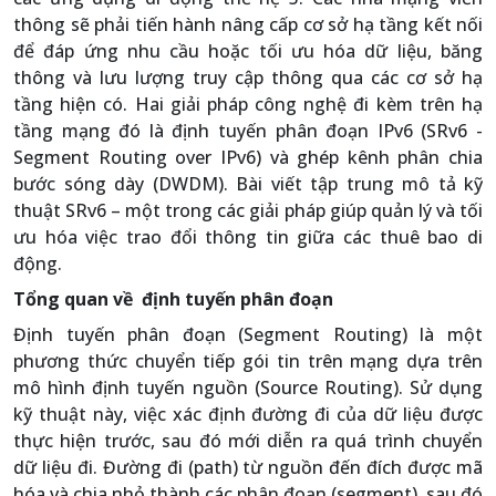
thông sẽ phải tiến hành nâng cấp cơ sở hạ tầng kết nối
để đáp ứng nhu cầu hoặc tối ưu hóa dữ liệu, băng
thông và lưu lượng truy cập thông qua các cơ sở hạ
tầng hiện có. Hai giải pháp công nghệ đi kèm trên hạ
tầng mạng đó là định tuyến phân đoạn IPv6 (SRv6 -
Segment Routing over IPv6) và ghép kênh phân chia
bước sóng dày (DWDM). Bài viết tập trung mô tả kỹ
thuật SRv6 – một trong các giải pháp giúp quản lý và tối
ưu hóa việc trao đổi thông tin giữa các thuê bao di
động.
Tổng quan về định tuyến phân đoạn
Định tuyến phân đoạn (Segment Routing) là một
phương thức chuyển tiếp gói tin trên mạng dựa trên
mô hình định tuyến nguồn (Source Routing). Sử dụng
kỹ thuật này, việc xác định đường đi của dữ liệu được
thực hiện trước, sau đó mới diễn ra quá trình chuyển
dữ liệu đi. Đường đi (path) từ nguồn đến đích được mã
hóa và chia nhỏ thành các phân đoạn (segment), sau đó