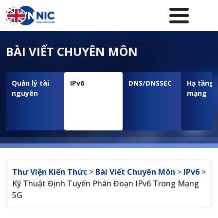
Nhảy đến nội dung
Menuheader của website
BÀI VIẾT CHUYÊN MÔN
Quản lý tài
IPv6
DNS/DNSSEC
Hạ tầng
nguyên
mạng
Breadcrumb
Thư Viện Kiến Thức
>
Bài Viết Chuyên Môn
>
IPv6
>
Kỹ Thuật Định Tuyến Phân Đoạn IPv6 Trong Mạng
5G