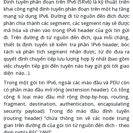
Định tuyến phân đoạn trên IPv6 (SRv6) là kỹ thuật triển
khai công nghệ định tuyến phân đoạn trên một hạ tầng
mạng sử dụng IPv6. Đường đi từ nguồn đến đích được
phân chia thành các segment, các segment này sẽ được
mã hóa và chèn vào trong IPv6 header của gói tin gửi
đi. Trên đường đi từ nguồn đến đích, qua mỗi chặng,
thiết bị định tuyến sẽ kiểm tra phần IPv6 header, bóc
tách và phân tích segment nhận được, từ đó đưa ra
quyết định chuyển tiếp lưu lượng hợp lý nhất (bao gồm
việc chuyển tiếp gói đến tuyến nào hay gửi gói tới giao
diện nào...).
Trong một gói tin IPv6, ngoài các mào đầu và PDU còn
có phần mào đầu mở rộng (extension header). Có tổng
cộng 6 loại mào đầu mở rộng (hop-by-hop, routing,
fragment, destination, authentication, encapsulating
security payload). Trong đó mào đầu định tuyến
(routing header) “chứa thông tin về các node trung
gian trên đường đi của gói tin từ nguồn đến đích - theo
định nghĩa RFC 2460”.