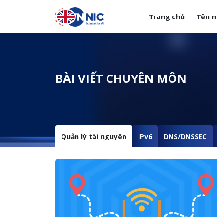
Nhảy đến nội dung
Trang chủ
Tên m
Menuheader của web
BÀI VIẾT CHUYÊN MÔN
Quản lý tài nguyên
IPv6
DNS/DNSSEC