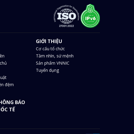
GIỚI THIỆU
Cơ cấu tổ chức
iền
Tầm nhìn, sứ mệnh
chủ
Sản phẩm VNNIC
Tuyển dụng
huật
iền đệm
HÔNG BÁO
UỐC TẾ