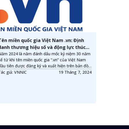
Tên miền quốc gia Việt Nam .vn: Định
danh thương hiệu số và động lực thúc
đẩy kinh tế số, xã hội số tại Việt Nam
Năm 2024 là năm đánh dấu mốc kỷ niệm 30 năm
kể từ khi tên miền quốc gia “.vn” của Việt Nam
đầu tiên được đăng ký và xuất hiện trên bản đồ
Internet thế giới, một dấu mốc quan trọng trong
Tác giả: VNNIC
19 Tháng 7, 2024
lịch sử phát triển Internet của quốc gia. Trong
suốt hành trình 30 năm hiện diện, phát triển, tên
miền “.vn” đã đóng vai trò quan trọng - định danh
Việt Nam trên không gian Internet và góp phần
thúc đẩy hoạt động kinh tế số, xã hội số.