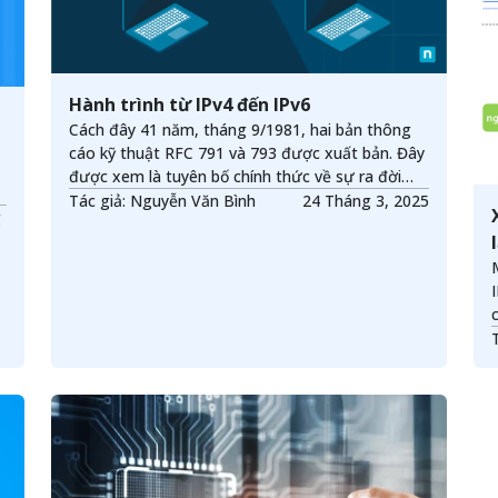
Hành trình từ IPv4 đến IPv6
Cách đây 41 năm, tháng 9/1981, hai bản thông
cáo kỹ thuật RFC 791 và 793 được xuất bản. Đây
được xem là tuyên bố chính thức về sự ra đời
của bộ giao thức TCP/IP. Nhân dịp này, chúng ta
Tác giả: Nguyễn Văn Bình
24 Tháng 3, 2025
g
cùng tìm về thời kỳ đầu của bộ giao thức huyền
thoại cũng như tìm hiểu hướng phát triển của nó
trong tương lai.