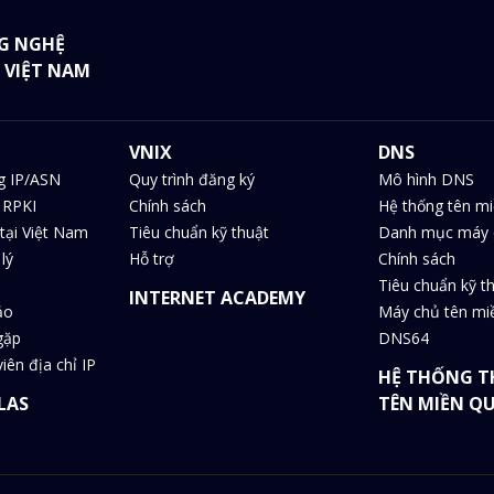
G NGHỆ
 VIỆT NAM
VNIX
DNS
g IP/ASN
Quy trình đăng ký
Mô hình DNS
 RPKI
Chính sách
Hệ thống tên m
tại Việt Nam
Tiêu chuẩn kỹ thuật
Danh mục máy 
lý
Hỗ trợ
Chính sách
Tiêu chuẩn kỹ t
INTERNET ACADEMY
ảo
Máy chủ tên m
gặp
DNS64
iên địa chỉ IP
HỆ THỐNG T
LAS
TÊN MIỀN Q