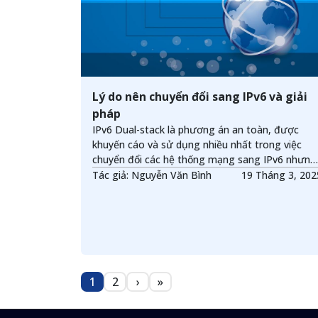
Lý do nên chuyển đổi sang IPv6 và giải
pháp
IPv6 Dual-stack là phương án an toàn, được
khuyến cáo và sử dụng nhiều nhất trong việc
chuyển đổi các hệ thống mạng sang IPv6 nhưng
đó chỉ là bước trung gian để hướng đến mục
Tác giả: Nguyễn Văn Bình
19 Tháng 3, 2
tiêu cuối cùng IPv6 Single-Stack hay IPv6-Only.
Hiện nay mạng Internet vẫn tồn tại nhiều hệ
thống IPv4-Only, như vậy chúng ta có cần phải
chờ mạng Internet chuyển hoàn toàn sang Dual
Stack rồi mới chuyển hệ thống của mình Single-
Stack? Và đâu là giải pháp cho việc chuyển đổi
sang IPv6-Only?
Pagination
1
2
›
»
Trang
Trang
Next page
Last page