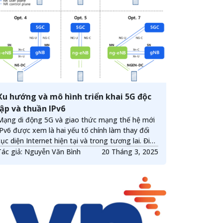
Xu hướng và mô hình triển khai 5G độc
lập và thuần IPv6
Mạng di động 5G và giao thức mạng thế hệ mới
IPv6 được xem là hai yếu tố chính làm thay đổi
cục diện Internet hiện tại và trong tương lai. Điều
này đồng nghĩa với các công nghệ và hệ thống
Tác giả: Nguyễn Văn Bình
20 Tháng 3, 2025
cũ sẽ dần được thay thế. Chính vì thế cần có sự
đánh giá đúng về hiện trạng và những xu thế
triển khai của hai yếu tố công nghệ này trên thế
giới để xây dựng những giải pháp chuyển đổi phù
hợp nhất.