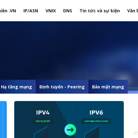
iền .VN
IP/ASN
VNIX
DNS
Tin tức và sự kiện
Văn 
site
Hạ tầng mạng
Định tuyến - Peering
Bảo mật mạng