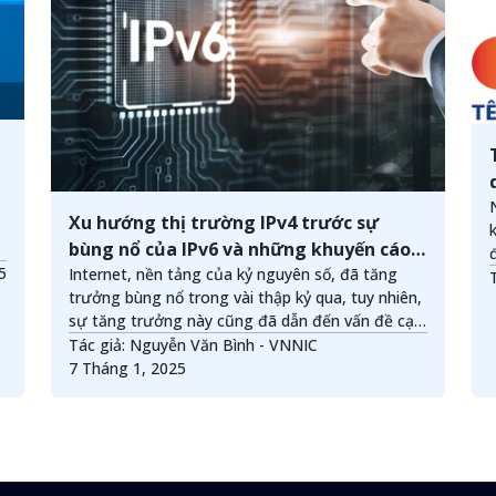
Xu hướng thị trường IPv4 trước sự
bùng nổ của IPv6 và những khuyến cáo
025
cho doanh nghiệp
Internet, nền tảng của kỷ nguyên số, đã tăng
trưởng bùng nổ trong vài thập kỷ qua, tuy nhiên,
sự tăng trưởng này cũng đã dẫn đến vấn đề cạn
kiệt địa chỉ IPv4. Ra đời năm 1983 với khả năng
Tác giả: Nguyễn Văn Bình - VNNIC
-
cung cấp khoảng 4.3 tỷ địa chỉ, IPv4 không còn
7 Tháng 1, 2025
đủ đáp ứng nhu cầu kết nối ngày càng tăng với
hàng chục tỷ thiết bị trên toàn cầu. Trong bối
cảnh đó, IPv6, giao thức Internet thế hệ mới, là
giải pháp tất yếu, mở ra một kỷ nguyên mới với
số lượng kết nối không giới hạn.