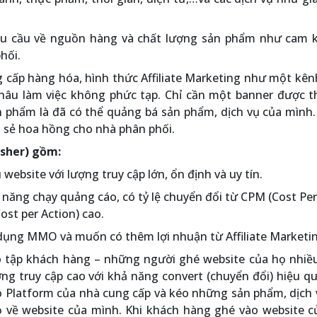
êu cầu về nguồn hàng và chất lượng sản phẩm như cam k
hối.
 cấp hàng hóa, hình thức Affiliate Marketing như một kê
khâu làm việc không phức tạp. Chỉ cần một banner được t
n phẩm là đã có thể quảng bá sản phẩm, dịch vụ của mình.
a sẻ hoa hồng cho nhà phân phối.
isher) gồm:
ebsite với lượng truy cập lớn, ổn định và uy tín.
năng chạy quảng cáo, có tỷ lệ chuyển đổi từ CPM (Cost Per 
ost per Action) cao.
dụng MMO và muốn có thêm lợi nhuận từ Affiliate Marketin
õ tập khách hàng – những người ghé website của họ nhiều
ng truy cập cao với khả năng convert (chuyển đổi) hiệu q
ào Platform của nhà cung cấp và kéo những sản phẩm, dịch
ọ về website của mình. Khi khách hàng ghé vào website c