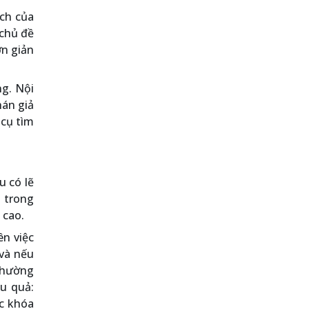
ch của
 chủ đề
ơn giản
ng. Nội
hán giả
 cụ tìm
u có lẽ
n trong
 cao.
ên việc
 và nếu
 thường
u quả:
ác khóa