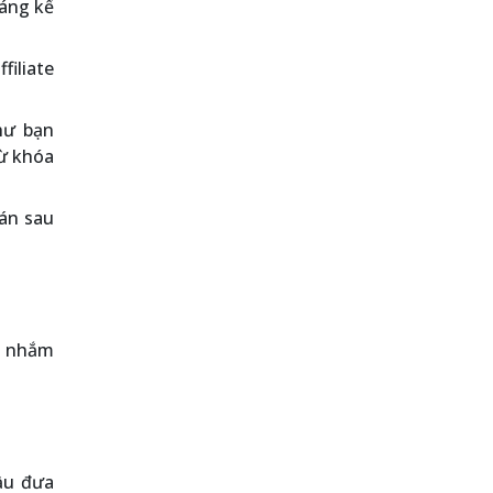
đáng kể
filiate
hư bạn
từ khóa
oán sau
ẽ nhắm
đầu đưa