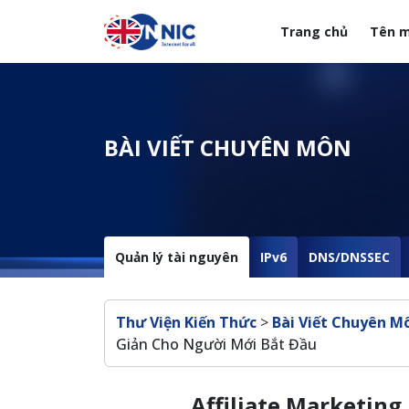
Nhảy đến nội dung
Trang chủ
Tên m
Menuheader của web
BÀI VIẾT CHUYÊN MÔN
Quản lý tài nguyên
IPv6
DNS/DNSSEC
Breadcrumb
Thư Viện Kiến Thức
>
Bài Viết Chuyên M
Giản Cho Người Mới Bắt Đầu
Affiliate Marketing 