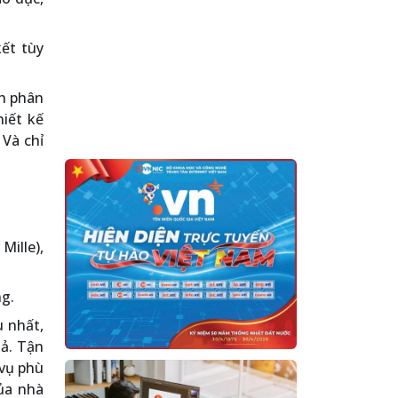
ết tùy
nh phân
hiết kế
 Và chỉ
Mille),
g.
 nhất,
uả. Tận
 vụ phù
ủa nhà