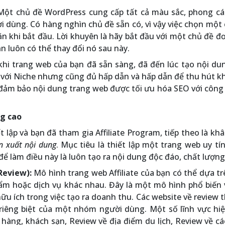
ột chủ đề WordPress cung cấp tất cả màu sắc, phong cá
i dùng. Có hàng nghìn chủ đề sẵn có, vì vậy việc chọn một
 khi bắt đầu. Lời khuyên là hãy bắt đầu với một chủ đề đ
n luôn có thể thay đổi nó sau này.
khi trang web của bạn đã sẵn sàng, đã đến lúc tạo nội du
 với Niche nhưng cũng đủ hấp dẫn và hấp dẫn để thu hút k
 đảm bảo nội dung trang web được tối ưu hóa SEO với công
ng cao
 lập và bạn đã tham gia Affiliate Program, tiếp theo là khâ
n xuất nội dung
. Mục tiêu là thiết lập một trang web uy tí
 để làm điều này là luôn tạo ra nội dung độc đáo, chất lượng
Review):
Mô hình trang web Affiliate của bạn có thể dựa tr
phẩm hoặc dịch vụ khác nhau. Đây là một mô hình phổ biến
hữu ích trong việc tạo ra doanh thu. Các website về review
riêng biệt của một nhóm người dùng. Một số lĩnh vực hiệ
hàng, khách sạn, Review về địa điểm du lịch, Review về c