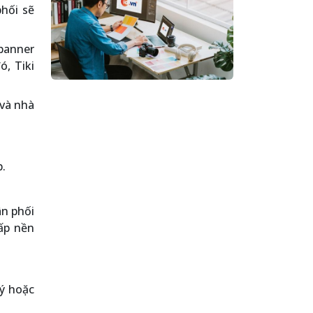
hối sẽ
banner
ó, Tiki
 và nhà
.
ân phối
cấp nền
lý hoặc