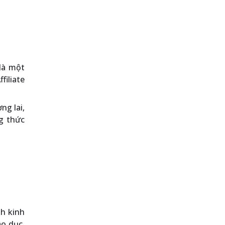
 là một
filiate
ng lai,
g thức
h kinh
áo dục,