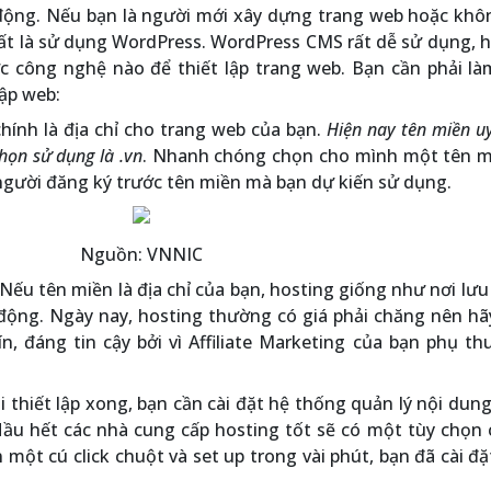
động. Nếu bạn là người mới xây dựng trang web hoặc khôn
hất là sử dụng WordPress. WordPress CMS rất dễ sử dụng, 
hức công nghệ nào để thiết lập trang web. Bạn cần phải l
lập web:
ính là địa chỉ cho trang web của bạn.
Hiện nay tên miền uy
họn sử dụng là .vn
. Nhanh chóng chọn cho mình một tên m
người đăng ký trước tên miền mà bạn dự kiến sử dụng.
Nguồn: VNNIC
Nếu tên miền là địa chỉ của bạn, hosting giống như nơi lưu
động. Ngày nay, hosting thường có giá phải chăng nên hã
, đáng tin cậy bởi vì Affiliate Marketing của bạn phụ th
 thiết lập xong, bạn cần cài đặt hệ thống quản lý nội dun
ầu hết các nhà cung cấp hosting tốt sẽ có một tùy chọn 
 một cú click chuột và set up trong vài phút, bạn đã cài đ