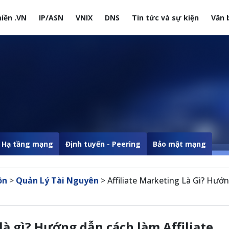
iền .VN
IP/ASN
VNIX
DNS
Tin tức và sự kiện
Văn 
site
Hạ tầng mạng
Định tuyến - Peering
Bảo mật mạng
ôn
>
Quản Lý Tài Nguyên
>
Affiliate Marketing Là Gì? Hướ
là gì? Hướng dẫn cách làm Affiliate