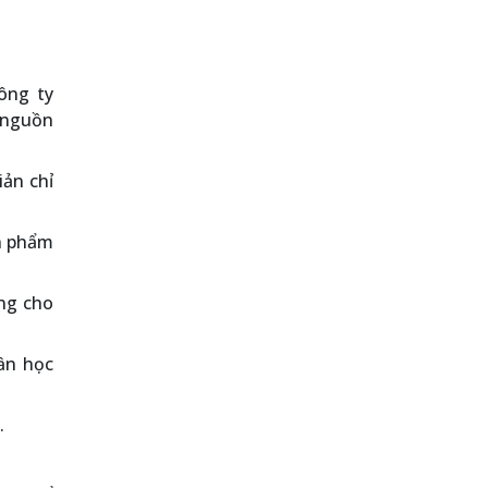
ông ty
y nguồn
iản chỉ
ản phẩm
àng cho
cần học
.