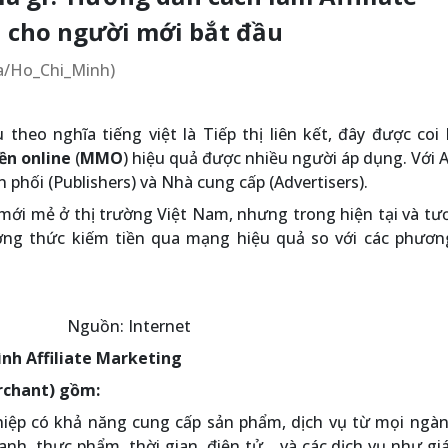
 cho người mới bắt đầu
ia/Ho_Chi_Minh)
theo nghĩa tiếng việt là Tiếp thị liên kết, đây được coi
ền online
(
MMO
) hiệu quả được nhiều người áp dụng. Với Af
phối (Publishers) và Nhà cung cấp (Advertisers).
ới mẻ ở thị trường Việt Nam, nhưng trong hiện tại và tươ
hương thức kiếm tiền qua mạng hiệu quả so với các phươn
Nguồn: Internet
ình Affiliate Marketing
rchant) gồm:
ệp có khả năng cung cấp sản phẩm, dịch vụ từ mọi ngàn
nh, thực phẩm, thời gian, điện tử,…và các dịch vụ như gi