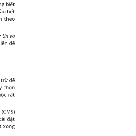
g biết
hầu hết
àm theo
 tín và
iền để
 trữ để
y chọn
uộc rất
g (CMS)
cài đặt
ặt xong