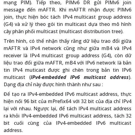
mạng PIM). Tiếp theo, PIMv6 DR gửi PIMv6 join
message đến mAFTR. Khi mAFTR nhận được PIMv6
join, thực hiện bóc tách IPv4 multicast group address
(G4) và xử lý theo gói tin multicast dựa theo mô hình
cây phân phối multicast (multicast distribution tree).
Trên hình, có thể nhận thấy rằng dữ liệu trao đổi giữa
mAFTR và IPv4 network cũng như giữa mB4 và IPv4
receiver là IPv4 multicast group address (G4), còn dữ
liệu trao đổi giữa mAFTR, mB4 với IPv6 network là bản
tin IPv4 muticast được ghi chèn trong bản tin IPv6
multicast (
IPv4-embedded IPv6 multicast address
).
Dạng địa chỉ này được hình thành như sau :
Để tạo ra IPv4-embedded IPv6 multicast address, thực
hiện nối 96 bit của mPrefix64 với 32 bit của địa chỉ IPv4
lại với nhau. Ngược lại, để tách IPv4 multicast address
ra khỏi IPv4-embedded IPv6 multicast address, tách 32
bit cuối cùng của IPv4-embedded IPv6 multicast
address.