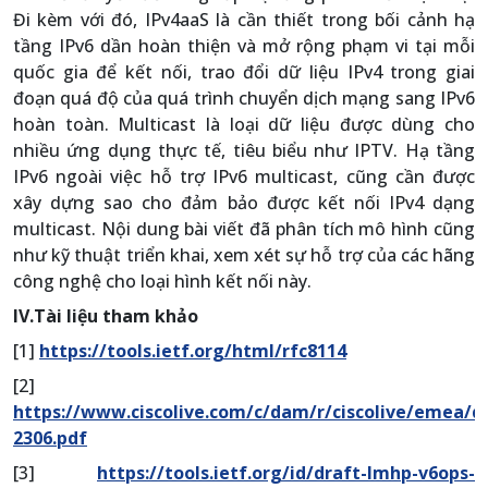
Đi kèm với đó, IPv4aaS là cần thiết trong bối cảnh hạ
tầng IPv6 dần hoàn thiện và mở rộng phạm vi tại mỗi
quốc gia để kết nối, trao đổi dữ liệu IPv4 trong giai
đoạn quá độ của quá trình chuyển dịch mạng sang IPv6
hoàn toàn. Multicast là loại dữ liệu được dùng cho
nhiều ứng dụng thực tế, tiêu biểu như IPTV. Hạ tầng
IPv6 ngoài việc hỗ trợ IPv6 multicast, cũng cần được
xây dựng sao cho đảm bảo được kết nối IPv4 dạng
multicast. Nội dung bài viết đã phân tích mô hình cũng
như kỹ thuật triển khai, xem xét sự hỗ trợ của các hãng
công nghệ cho loại hình kết nối này.
IV.Tài liệu tham khảo
[1]
https://tools.ietf.org/html/rfc8114
[2]
https://www.ciscolive.com/c/dam/r/ciscolive/emea/d
2306.pdf
[3]
https://tools.ietf.org/id/draft-lmhp-v6ops-