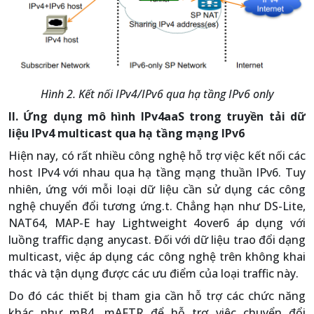
Hình 2. Kết nối IPv4/IPv6 qua hạ tầng IPv6 only
II. Ứng dụng mô hình IPv4aaS trong truyền tải dữ
liệu IPv4 multicast qua hạ tầng mạng IPv6
Hiện nay, có rất nhiều công nghệ hỗ trợ việc kết nối các
host IPv4 với nhau qua hạ tầng mạng thuần IPv6. Tuy
nhiên, ứng với mỗi loại dữ liệu cần sử dụng các công
nghệ chuyển đổi tương ứng.t. Chẳng hạn như DS-Lite,
NAT64, MAP-E hay Lightweight 4over6 áp dụng với
luồng traffic dạng anycast. Đối với dữ liệu trao đổi dạng
multicast, việc áp dụng các công nghệ trên không khai
thác và tận dụng được các ưu điểm của loại traffic này.
Do đó các thiết bị tham gia cần hỗ trợ các chức năng
khác như mB4, mAFTR để hỗ trợ việc chuyển đổi