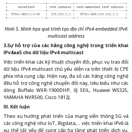
Hình 5. Minh họa quá trình tạo địa chỉ IPv4-embedded IPv6
multicast address
3.Sự hỗ trợ của các hãng công nghệ trong triển khai
IPv4aaS cho dữ liệu IPv4 multicast
Việc triển khai các kỹ thuật chuyển đổi, phục vụ trao đổi
dữ liệu IPv4 multicast chủ yếu diễn ra trên thiết bị CPE
phía nhà cung cấp. Hiện nay, đa số các hãng công nghệ
đều hỗ trợ công nghệ chuyển đổi này, tiêu biểu như các
dòng Buffalo WXR-1900DHP, IIJ SEIL, Huawei WS325,
YAMAHA NVR500, Cisco 1812J.
III. Kết luận
Theo xu hướng phát triển của mạng viễn thông 5G và
các công nghệ như IoT, Bigdata,… việc triển khai IPv6 là
xu thế tất yếu để cung cấp hạ tầng phát triển dịch vụ.