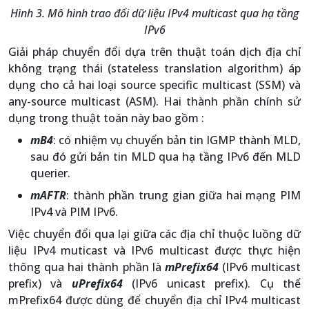
Hình 3. Mô hình trao đổi dữ liệu IPv4 multicast qua hạ tầng
IPv6
Giải pháp chuyển đổi dựa trên thuật toán dịch địa chỉ
không trạng thái (stateless translation algorithm) áp
dụng cho cả hai loại source specific multicast (SSM) và
any-source multicast (ASM). Hai thành phần chính sử
dụng trong thuật toán này bao gồm :
mB4
: có nhiệm vụ chuyển bản tin IGMP thành MLD,
sau đó gửi bản tin MLD qua hạ tầng IPv6 đến MLD
querier.
mAFTR
: thành phần trung gian giữa hai mạng PIM
IPv4 và PIM IPv6.
Việc chuyển đổi qua lại giữa các địa chỉ thuộc luồng dữ
liệu IPv4 muticast và IPv6 multicast được thực hiện
thông qua hai thành phần là
mPrefix64
(IPv6 multicast
prefix) và
uPrefix64
(IPv6 unicast prefix). Cụ thể
mPrefix64 được dùng để chuyển địa chỉ IPv4 multicast