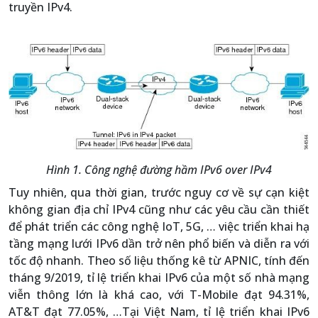
truyền IPv4.
Hình 1. Công nghệ đường hầm IPv6 over IPv4
Tuy nhiên, qua thời gian, trước nguy cơ về sự cạn kiệt
không gian địa chỉ IPv4 cũng như các yêu cầu cần thiết
để phát triển các công nghệ IoT, 5G, … việc triển khai hạ
tầng mạng lưới IPv6 dần trở nên phổ biến và diễn ra với
tốc độ nhanh. Theo số liệu thống kê từ APNIC, tính đến
tháng 9/2019, tỉ lệ triển khai IPv6 của một số nhà mạng
viễn thông lớn là khá cao, với T-Mobile đạt 94.31%,
AT&T đạt 77.05%, …Tại Việt Nam, tỉ lệ triển khai IPv6