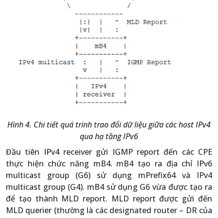
Hình 4. Chi tiết quá trình trao đổi dữ liệu giữa các host IPv4
qua hạ tầng IPv6
Đầu tiên IPv4 receiver gửi IGMP report đến các CPE
thực hiện chức năng mB4. mB4 tạo ra địa chỉ IPv6
multicast group (G6) sử dụng mPrefix64 và IPv4
multicast group (G4). mB4 sử dụng G6 vừa được tạo ra
để tạo thành MLD report. MLD report được gửi đến
MLD querier (thường là các designated router – DR của