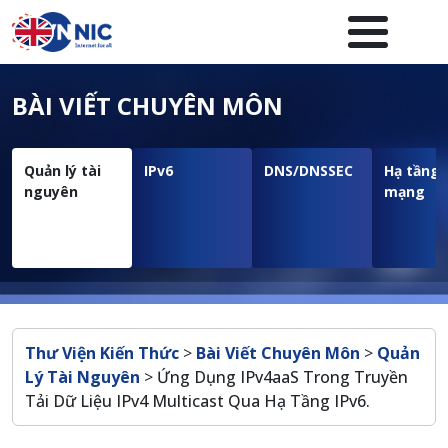
Nhảy đến nội dung
Menuheader của website
BÀI VIẾT CHUYÊN MÔN
Quản lý tài
IPv6
DNS/DNSSEC
Hạ tầng
nguyên
mạng
Breadcrumb
Thư Viện Kiến Thức
>
Bài Viết Chuyên Môn
>
Quản
Lý Tài Nguyên
>
Ứng Dụng IPv4aaS Trong Truyền
Tải Dữ Liệu IPv4 Multicast Qua Hạ Tầng IPv6.