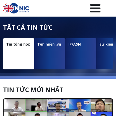
Nhảy đến nội dung
Menuheader của website
TẤT CẢ TIN TỨC
Tin tổng hợp
Tên miền .vn
IP/ASN
Sự kiện
TIN TỨC MỚI NHẤT