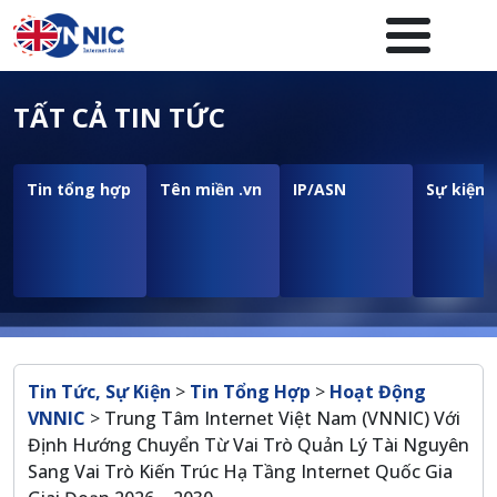
Nhảy đến nội dung
Menuheader của website
TẤT CẢ TIN TỨC
Tin tổng hợp
Tên miền .vn
IP/ASN
Sự kiện
Breadcrumb
Tin Tức, Sự Kiện
>
Tin Tổng Hợp
>
Hoạt Động
VNNIC
>
Trung Tâm Internet Việt Nam (VNNIC) Với
Định Hướng Chuyển Từ Vai Trò Quản Lý Tài Nguyên
Sang Vai Trò Kiến Trúc Hạ Tầng Internet Quốc Gia