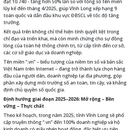
đạt 10.740 - tăng hơn 50% lần so với tổng số tên miền
lũy kế đến tháng 4/2025, giúp Vĩnh Long xếp hạng 9
toàn quốc và dẫn đầu khu vực ĐBSCL về tốc độ tăng
trưởng.
Kết quả trên không chỉ thể hiện tính quyết liệt trong
chỉ đạo và triển khai, mà còn minh chứng cho sự đồng
lòng của toàn hệ thống chính trị, từ cấp tỉnh đến cơ sở,
các cơ sở giáo dục và doanh nghiệp.
Tên miền “.vn” – biểu tượng của niềm tin số và bản sắc
Việt Nam trên Internet – đang trở thành lựa chọn hàng
đầu của người dân, doanh nghiệp tại địa phương, góp
phần xây dựng môi trường số an toàn, tin cậy, và khẳng
định chủ quyền số quốc gia.
Định hướng giai đoạn 2025–2026: Mở rộng – Bền
vững – Thực chất
Theo kế hoạch, trong năm 2025, tỉnh Vĩnh Long sẽ phổ
cập truyền thông “.vn” đến 100% doanh nghiệp và hộ
kinh doanh có giấy phép hoạt động, đặc biệt ưu tiên