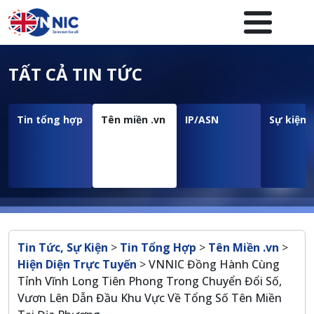
Nhảy đến nội dung
Menuheader của website
TẤT CẢ TIN TỨC
Tin tổng hợp
Tên miền .vn
IP/ASN
Sự kiện
Breadcrumb
Tin Tức, Sự Kiện
>
Tin Tổng Hợp
>
Tên Miền .vn
>
Hiện Diện Trực Tuyến
>
VNNIC Đồng Hành Cùng
Tỉnh Vĩnh Long Tiên Phong Trong Chuyển Đổi Số,
Vươn Lên Dẫn Đầu Khu Vực Về Tổng Số Tên Miền