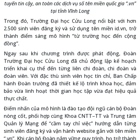
tuyến tin cậy, an toàn các dịch vụ số tên miền quốc gia “.vn”
tại tỉnh Vĩnh Long
Trong đó, Trường Đại học Cửu Long nổi bật với hơn
2.500 sinh viên đăng ký và sử dụng tên miền id.vn, trở
thành điểm sáng mô hình “từ trường học đến cộng
đồng”.
Ngay sau khi chương trình được phát động, Đoàn
Trường Đại học Cửu Long đã chủ động lập kế hoạch
triển khai cụ thể đến từng liên chi đoàn, chi đoàn và
đoàn viên. Với đặc thù sinh viên học tín chỉ, Ban Chấp
hành Đoàn trường đã thiết kế lộ trình khoa học, đảm
bảo vừa linh hoạt thời gian học tập vừa đạt hiệu quả
thực chất.
Điểm nhấn của mô hình là đào tạo đội ngũ cán bộ Đoàn
nòng cốt, phối hợp cùng Khoa CNTT–TT và Trung tâm
Quản lý Mạng để “cầm tay chỉ việc” hướng dẫn từng
sinh viên đăng ký và vận hành website gắn với tên miền
“.vn”. Khi cán bộ Đoàn nắm vững quy trình, họ trở thành