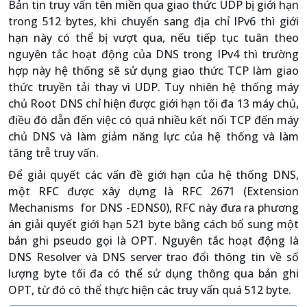
Bản tin truy vấn tên miền qua giao thức UDP bị giới hạn
trong 512 bytes, khi chuyển sang địa chỉ IPv6 thì giới
hạn này có thể bị vượt qua, nếu tiếp tục tuân theo
nguyên tắc hoạt động của DNS trong IPv4 thì trường
hợp này hệ thống sẽ sử dụng giao thức TCP làm giao
thức truyền tải thay vì UDP. Tuy nhiên hệ thống máy
chủ Root DNS chỉ hiện được giới hạn tối đa 13 máy chủ,
điều đó dẫn đến việc có quá nhiều kết nối TCP đến máy
chủ DNS và làm giảm năng lực của hệ thống và làm
tăng trễ truy vấn.
Để giải quyết các vấn đề giới hạn của hệ thống DNS,
một RFC được xây dựng là RFC 2671 (Extension
Mechanisms for DNS -EDNS0), RFC này đưa ra phương
án giải quyết giới hạn 521 byte bằng cách bổ sung một
bản ghi pseudo gọi là OPT. Nguyên tắc hoạt động là
DNS Resolver và DNS server trao đổi thông tin về số
lượng byte tối đa có thể sử dụng thông qua bản ghi
OPT, từ đó có thể thực hiện các truy vấn quá 512 byte.