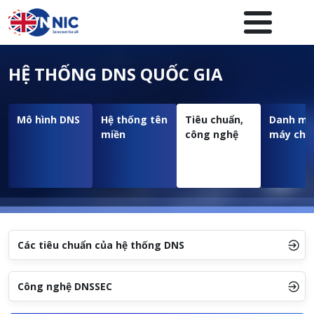
Nhảy đến nội dung
Menuheader của website
HỆ THỐNG DNS QUỐC GIA
Mô hình DNS
Hệ thống tên
Tiêu chuẩn,
Danh mụ
miền
công nghệ
máy chủ
Các tiêu chuẩn của hệ thống DNS
Công nghệ DNSSEC