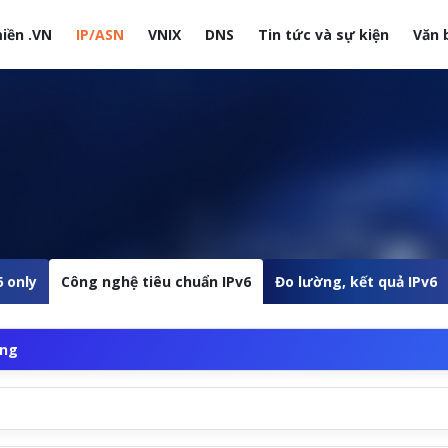
iền .VN
IP/ASN
VNIX
DNS
Tin tức và sự kiện
Văn 
site
6 only
Công nghệ tiêu chuẩn IPv6
Đo lường, kết quả IPv6
ộng