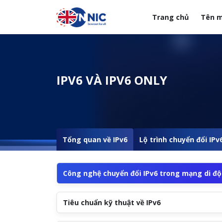
Nhảy đến nội dung
Trang chủ
Tên m
Menuheader của web
IPV6 VÀ IPV6 ONLY
Tổng quan về IPv6
Lộ trình chuyển đổi IPv
Công nghệ chuyển đổi IPv6 trong mạng di đ
Tiêu chuẩn kỹ thuật về IPv6