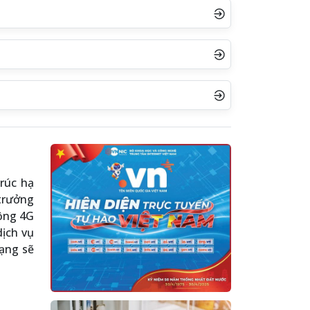
trúc hạ
trưởng
rộng 4G
dịch vụ
ạng sẽ