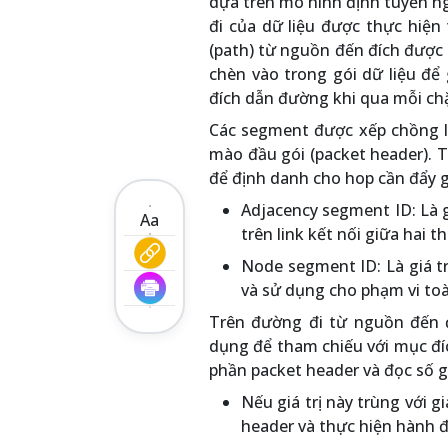
dựa trên mô hình định tuyến ng
đi của dữ liệu được thực hiện 
(path) từ nguồn đến đích được
chèn vào trong gói dữ liệu để
đích dẫn đường khi qua mỗi ch
Các segment được xếp chồng lên
mào đầu gói (packet header). 
để định danh cho hop cần đẩy gói
Adjacency segment ID: Là g
Aa
trên link kết nối giữa hai t
Node segment ID: Là giá tr
và sử dụng cho phạm vi to
Trên đường đi từ nguồn đến đ
dụng để tham chiếu với mục đíc
phần packet header và đọc số gh
Nếu giá trị này trùng với 
header và thực hiện hành 