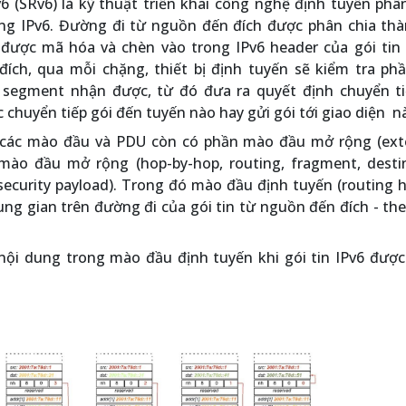
6 (SRv6) là kỹ thuật triển khai công nghệ định tuyến ph
g IPv6. Đường đi từ nguồn đến đích được phân chia thà
được mã hóa và chèn vào trong IPv6 header của gói tin g
ích, qua mỗi chặng, thiết bị định tuyến sẽ kiểm tra phầ
h segment nhận được, từ đó đưa ra quyết định chuyển ti
 chuyển tiếp gói đến tuyến nào hay gửi gói tới giao diện nào
i các mào đầu và PDU còn có phần mào đầu mở rộng (ext
 mào đầu mở rộng (hop-by-hop, routing, fragment, destin
security payload). Trong đó mào đầu định tuyến (routing 
ung gian trên đường đi của gói tin từ nguồn đến đích - th
 nội dung trong mào đầu định tuyến khi gói tin IPv6 được