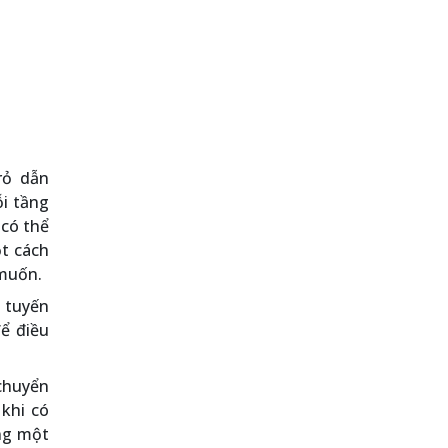
trỏ dẫn
ỗi tầng
 có thể
ột cách
 muốn.
h tuyến
ể điều
chuyển
khi có
ùng một