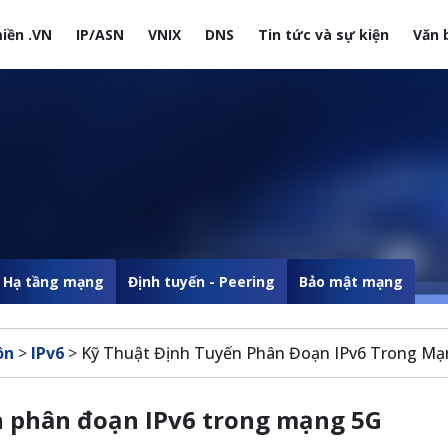
iền .VN
IP/ASN
VNIX
DNS
Tin tức và sự kiện
Văn 
site
Hạ tầng mạng
Định tuyến - Peering
Bảo mật mạng
ôn
>
IPv6
>
Kỹ Thuật Định Tuyến Phân Đoạn IPv6 Trong Mạ
n phân đoạn IPv6 trong mạng 5G