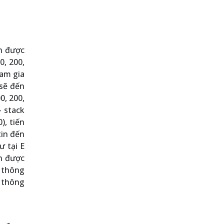
ên được
0, 200,
ham gia
 sẽ đến
0, 200,
– stack
), tiến
tin đến
ư tại E
ển được
c thông
g thông