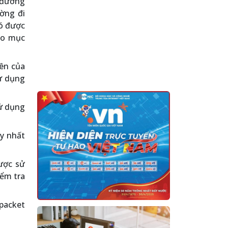
h đường
ường đi
đó được
ho mục
iên của
sử dụng
sử dụng
uy nhất
ược sử
iểm tra
 packet