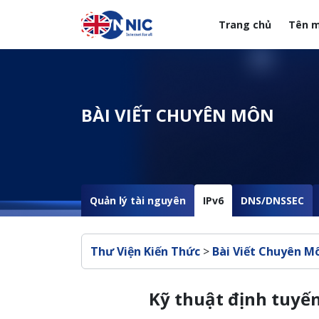
Nhảy đến nội dung
Trang chủ
Tên m
Menuheader của web
BÀI VIẾT CHUYÊN MÔN
Quản lý tài nguyên
IPv6
DNS/DNSSEC
Breadcrumb
Thư Viện Kiến Thức
>
Bài Viết Chuyên M
Kỹ thuật định tuyế