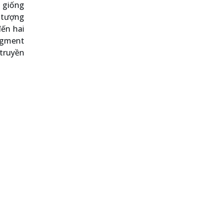
n giống
 tượng
ến hai
segment
 truyền