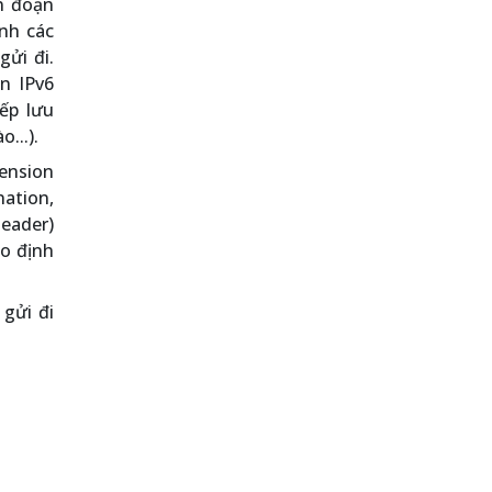
ân đoạn
nh các
ửi đi.
n IPv6
ếp lưu
...).
ension
ation,
header)
eo định
 gửi đi