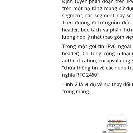
Định tuyến phân đoạn trên IPv
trên một hạ tầng mạng sử dụn
segment, các segment này sẽ 
Trên đường đi từ nguồn đến đ
header, bóc tách và phân tíc
lượng hợp lý nhất (bao gồm việc
Trong một gói tin IPv6, ngoà
header). Có tổng cộng 6 loại
authentication, encapsulating 
“chứa thông tin về các node tr
nghĩa RFC 2460”.
Hình 2 là ví dụ về sự thay đổi
trong mạng.