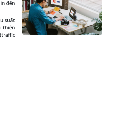
tin đến
ệu suất
i thiện
traffic