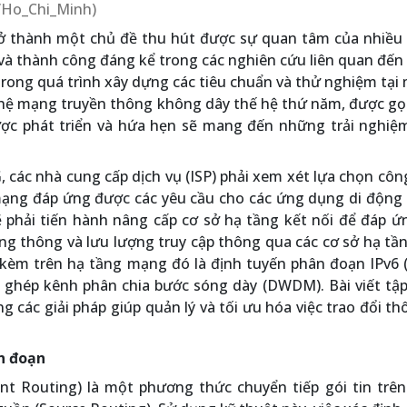
a/Ho_Chi_Minh)
rở thành một chủ đề thu hút được sự quan tâm của nhiều 
và thành công đáng kể trong các nghiên cứu liên quan đến
rong quá trình xây dựng các tiêu chuẩn và thử nghiệm tại
ghệ mạng truyền thông không dây thế hệ thứ năm, được gọi
ược phát triển và hứa hẹn sẽ mang đến những trải nghiệ
, các nhà cung cấp dịch vụ (ISP) phải xem xét lựa chọn cô
ng đáp ứng được các yêu cầu cho các ứng dụng di động 
 phải tiến hành nâng cấp cơ sở hạ tầng kết nối để đáp ứ
ăng thông và lưu lượng truy cập thông qua các cơ sở hạ tầ
i kèm trên hạ tầng mạng đó là định tuyến phân đoạn IPv6 
 ghép kênh phân chia bước sóng dày (DWDM). Bài viết tập
 các giải pháp giúp quản lý và tối ưu hóa việc trao đổi th
n đoạn
t Routing) là một phương thức chuyển tiếp gói tin trê