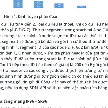
Hình 1. Định tuyến phân đoạn
ữ liệu từ A đến Z, loại dữ liệu là thoại. Khi đó dữ liệu n
 thấp (A-E-F-G-Z). Thứ tự segment trong stack tại A sẽ (10
ent trong stack chính là node segment ID của các thiết bị t
c segment sẽ được gỡ bỏ dần và gói tin cứ theo thứ tự đó
 hình 1, segment ID của các node E, F, G, Z lần lượt là 10
 tin đến C, C nhận được, kiểm tra phần header của gói tin 
 thấy ID đầu tiên trong stack là ID của chính nó (ID = 100
 ID tiếp theo, ID tiếp theo có giá trị là 200 nên E gửi gói 
m tra header và các công việc được thực hiện tương tự nh
Việc định hình đường đi từ nguồn đến đích có thể điều khi
r trong gói tin gửi đi. Công việc này có thể thực hiện đượ
ng, nếu áp dụng SDN, API sẽ thực hiện việc phân tích băn
ạ tầng mạng IPv6 – SRv6