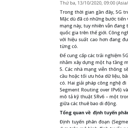
Thứ ba, 13/10/2020, 09:00 (Asi
Trong thời gian gần đây, 5G t
Mặc dù đã có những bước tiến 
mạng này, tuy nhiên vẫn đang t
quốc gia trên thế giới. Công n
với hiệu suất cao hơn đang đ
từng có.
Để cung cấp các trải nghiệm 5G
nhằm xây dựng một hạ tầng mạ
5. Các nhà mạng viễn thông sẽ
cầu hoặc tối ưu hóa dữ liệu, b
có. Hai giải pháp công nghệ đ
Segment Routing over IPv6) và
mô tả kỹ thuật SRv6 – một trong
giữa các thuê bao di động.
Tổng quan về định tuyến phâ
Định tuyến phân đoạn (Segmen