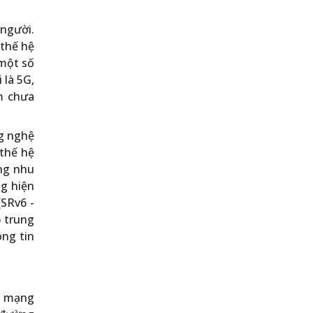
người.
 thế hệ
 một số
 là 5G,
m chưa
ng nghệ
thế hệ
ng nhu
ng hiện
(SRv6 -
 trung
ông tin
n mạng