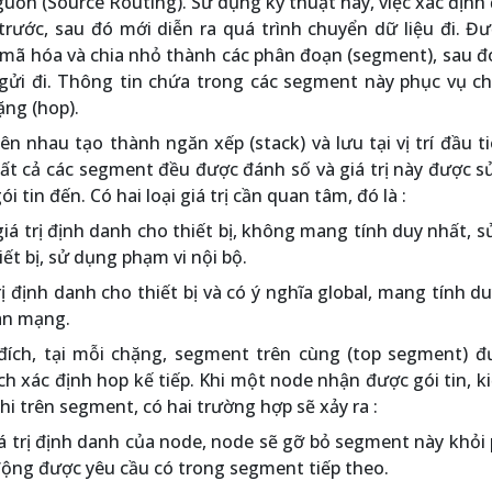
uồn (Source Routing). Sử dụng kỹ thuật này, việc xác địn
trước, sau đó mới diễn ra quá trình chuyển dữ liệu đi. Đ
 mã hóa và chia nhỏ thành các phân đoạn (segment), sau 
 gửi đi. Thông tin chứa trong các segment này phục vụ c
ặng (hop).
 nhau tạo thành ngăn xếp (stack) và lưu tại vị trí đầu t
Tất cả các segment đều được đánh số và giá trị này được 
 tin đến. Có hai loại giá trị cần quan tâm, đó là :
iá trị định danh cho thiết bị, không mang tính duy nhất, 
hiết bị, sử dụng phạm vi nội bộ.
ị định danh cho thiết bị và có ý nghĩa global, mang tính d
àn mạng.
ích, tại mỗi chặng, segment trên cùng (top segment) đ
h xác định hop kế tiếp. Khi một node nhận được gói tin, k
i trên segment, có hai trường hợp sẽ xảy ra :
giá trị định danh của node, node sẽ gỡ bỏ segment này khỏi
động được yêu cầu có trong segment tiếp theo.