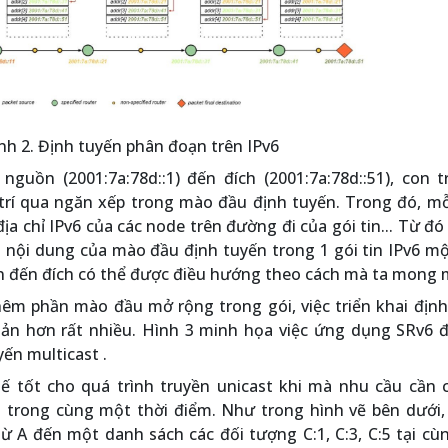
nh 2. Định tuyến phân đoạn trên IPv6
 nguồn (2001:7a:78d::1) đến đích (2001:7a:78d::51), con 
 trí qua ngăn xếp trong mào đầu định tuyến. Trong đó, m
địa chỉ IPv6 của các node trên đường đi của gói tin... Từ đó
i nội dung của mào đầu định tuyến trong 1 gói tin IPv6 m
ồn đến đích có thể được điều hướng theo cách mà ta mong
thêm phần mào đầu mở rộng trong gói, việc triển khai địn
iản hơn rất nhiều. Hình 3 minh họa việc ứng dụng SRv6 đ
ến multicast .
hế tốt cho quá trình truyền unicast khi mà nhu cầu cần 
 trong cùng một thời điểm. Như trong hình vẽ bên dưới, 
từ A đến một danh sách các đối tượng C:1, C:3, C:5 tại c