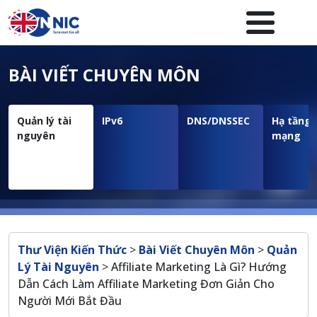
Nhảy đến nội dung
Menuheader của website
BÀI VIẾT CHUYÊN MÔN
Quản lý tài
IPv6
DNS/DNSSEC
Hạ tầng
nguyên
mạng
Breadcrumb
Thư Viện Kiến Thức
>
Bài Viết Chuyên Môn
>
Quản
Lý Tài Nguyên
>
Affiliate Marketing Là Gì? Hướng
Dẫn Cách Làm Affiliate Marketing Đơn Giản Cho
Người Mới Bắt Đầu