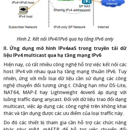
Hình 2. Kết nối IPv4/IPv6 qua hạ tầng IPv6 only
II. Ứng dụng mô hình IPv4aaS trong truyền tải dữ
liệu IPv4 multicast qua hạ tầng mạng IPv6
Hiện nay, có rất nhiều công nghệ hỗ trợ việc kết nối các
host IPv4 với nhau qua hạ tầng mạng thuần IPv6. Tuy
nhiên, ứng với mỗi loại dữ liệu cần sử dụng các công
nghệ chuyển đổi tương ứng.t. Chẳng hạn như DS-Lite,
NAT64, MAP-E hay Lightweight 4over6 áp dụng với
luồng traffic dạng anycast. Đối với dữ liệu trao đổi dạng
multicast, việc áp dụng các công nghệ trên không khai
thác và tận dụng được các ưu điểm của loại traffic này.
Do đó các thiết bị tham gia cần hỗ trợ các chức năng
khác như mB4, mAFTR để hỗ trợ việc chuyển đổi