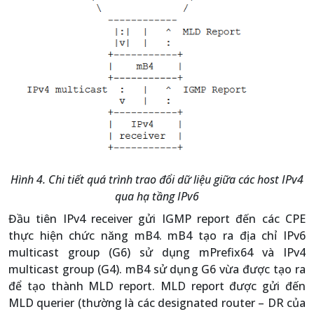
Hình 4. Chi tiết quá trình trao đổi dữ liệu giữa các host IPv4
qua hạ tầng IPv6
Đầu tiên IPv4 receiver gửi IGMP report đến các CPE
thực hiện chức năng mB4. mB4 tạo ra địa chỉ IPv6
multicast group (G6) sử dụng mPrefix64 và IPv4
multicast group (G4). mB4 sử dụng G6 vừa được tạo ra
để tạo thành MLD report. MLD report được gửi đến
MLD querier (thường là các designated router – DR của