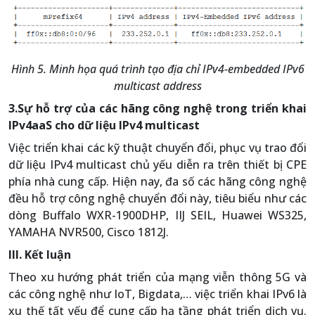
Hình 5. Minh họa quá trình tạo địa chỉ IPv4-embedded IPv6
multicast address
3.Sự hỗ trợ của các hãng công nghệ trong triển khai
IPv4aaS cho dữ liệu IPv4 multicast
Việc triển khai các kỹ thuật chuyển đổi, phục vụ trao đổi
dữ liệu IPv4 multicast chủ yếu diễn ra trên thiết bị CPE
phía nhà cung cấp. Hiện nay, đa số các hãng công nghệ
đều hỗ trợ công nghệ chuyển đổi này, tiêu biểu như các
dòng Buffalo WXR-1900DHP, IIJ SEIL, Huawei WS325,
YAMAHA NVR500, Cisco 1812J.
III. Kết luận
Theo xu hướng phát triển của mạng viễn thông 5G và
các công nghệ như IoT, Bigdata,… việc triển khai IPv6 là
xu thế tất yếu để cung cấp hạ tầng phát triển dịch vụ.