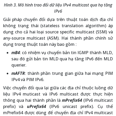
Hình 3. Mô hình trao đổi dữ liệu IPv4 multicast qua hạ tầng
IPv6
Giải pháp chuyển đổi dựa trên thuật toán dịch địa chỉ
không trạng thái (stateless translation algorithm) áp
dụng cho cả hai loại source specific multicast (SSM) và
any-source multicast (ASM). Hai thành phần chính sử
dụng trong thuật toán này bao gồm :
mB4
: có nhiệm vụ chuyển bản tin IGMP thành MLD,
sau đó gửi bản tin MLD qua hạ tầng IPv6 đến MLD
querier.
mAFTR
: thành phần trung gian giữa hai mạng PIM
IPv4 và PIM IPv6.
Việc chuyển đổi qua lại giữa các địa chỉ thuộc luồng dữ
liệu IPv4 muticast và IPv6 multicast được thực hiện
thông qua hai thành phần là
mPrefix64
(IPv6 multicast
prefix) và
uPrefix64
(IPv6 unicast prefix). Cụ thể
mPrefix64 được dùng để chuyển địa chỉ IPv4 multicast