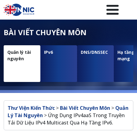
Nhảy đến nội dung
Menuheader của website
BÀI VIẾT CHUYÊN MÔN
Quản lý tài
IPv6
DNS/DNSSEC
Hạ tầng
nguyên
mạng
Breadcrumb
Thư Viện Kiến Thức
>
Bài Viết Chuyên Môn
>
Quản
Lý Tài Nguyên
>
Ứng Dụng IPv4aaS Trong Truyền
Tải Dữ Liệu IPv4 Multicast Qua Hạ Tầng IPv6.