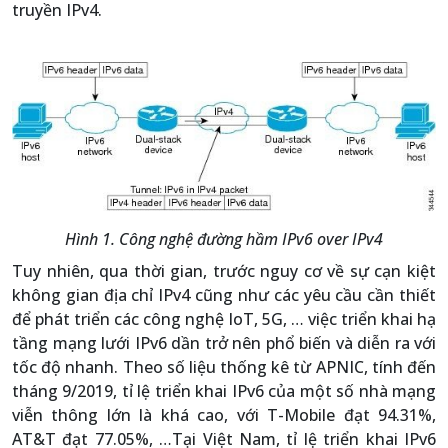
truyền IPv4.
Hình 1. Công nghệ đường hầm IPv6 over IPv4
Tuy nhiên, qua thời gian, trước nguy cơ về sự cạn kiệt
không gian địa chỉ IPv4 cũng như các yêu cầu cần thiết
để phát triển các công nghệ IoT, 5G, … việc triển khai hạ
tầng mạng lưới IPv6 dần trở nên phổ biến và diễn ra với
tốc độ nhanh. Theo số liệu thống kê từ APNIC, tính đến
tháng 9/2019, tỉ lệ triển khai IPv6 của một số nhà mạng
viễn thông lớn là khá cao, với T-Mobile đạt 94.31%,
AT&T đạt 77.05%, …Tại Việt Nam, tỉ lệ triển khai IPv6