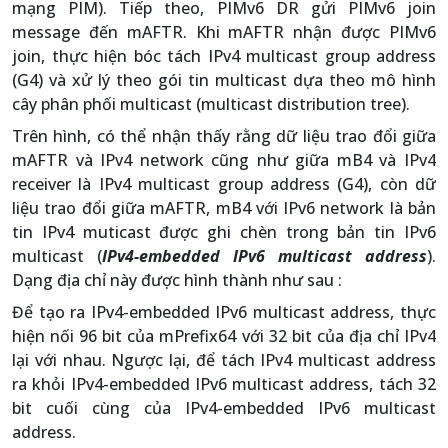
mạng PIM). Tiếp theo, PIMv6 DR gửi PIMv6 join
message đến mAFTR. Khi mAFTR nhận được PIMv6
join, thực hiện bóc tách IPv4 multicast group address
(G4) và xử lý theo gói tin multicast dựa theo mô hình
cây phân phối multicast (multicast distribution tree).
Trên hình, có thể nhận thấy rằng dữ liệu trao đổi giữa
mAFTR và IPv4 network cũng như giữa mB4 và IPv4
receiver là IPv4 multicast group address (G4), còn dữ
liệu trao đổi giữa mAFTR, mB4 với IPv6 network là bản
tin IPv4 muticast được ghi chèn trong bản tin IPv6
multicast (
IPv4-embedded IPv6 multicast address
).
Dạng địa chỉ này được hình thành như sau :
Để tạo ra IPv4-embedded IPv6 multicast address, thực
hiện nối 96 bit của mPrefix64 với 32 bit của địa chỉ IPv4
lại với nhau. Ngược lại, để tách IPv4 multicast address
ra khỏi IPv4-embedded IPv6 multicast address, tách 32
bit cuối cùng của IPv4-embedded IPv6 multicast
address.