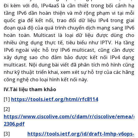
Đi kèm với đó, IPv4aaS là cần thiết trong bối cảnh hạ
tầng IPv6 dần hoàn thiện và mở rộng phạm vi tại mỗi
quốc gia để kết nối, trao đổi dữ liệu IPv4 trong giai
đoạn quá độ của quá trình chuyển dịch mạng sang IPv6
hoàn toàn. Multicast là loại dữ liệu được dùng cho
nhiều ứng dụng thực tế, tiêu biểu như IPTV. Hạ tầng
IPv6 ngoài việc hỗ trợ IPv6 multicast, cũng cần được
xây dựng sao cho đảm bảo được kết nối IPv4 dạng
multicast. Nội dung bài viết đã phân tích mô hình cũng
như kỹ thuật triển khai, xem xét sự hỗ trợ của các hãng
công nghệ cho loại hình kết nối này.
IV.Tài liệu tham khảo
[1]
https://tools.ietf.org/html/rfc8114
[2]
https://www.ciscolive.com/c/dam/r/ciscolive/emea/d
2306.pdf
[3]
https://tools.ietf.org/id/draft-lmhp-v6ops-