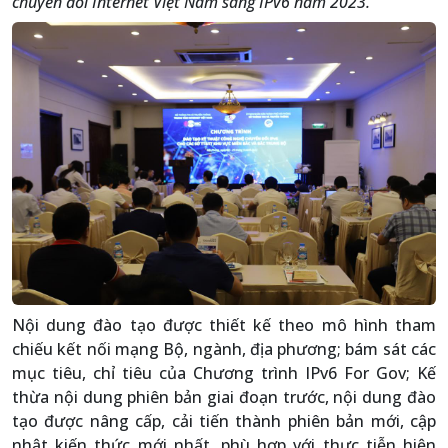
chuyển đổi Internet Việt Nam sang IPv6 năm 2023.
Nội dung đào tạo được thiết kế theo mô hình tham
chiếu kết nối mạng Bộ, ngành, địa phương; bám sát các
mục tiêu, chỉ tiêu của Chương trình IPv6 For Gov; Kế
thừa nội dung phiên bản giai đoạn trước, nội dung đào
tạo được nâng cấp, cải tiến thành phiên bản mới, cập
nhật kiến thức mới nhất, phù hợp với thực tiễn hiện