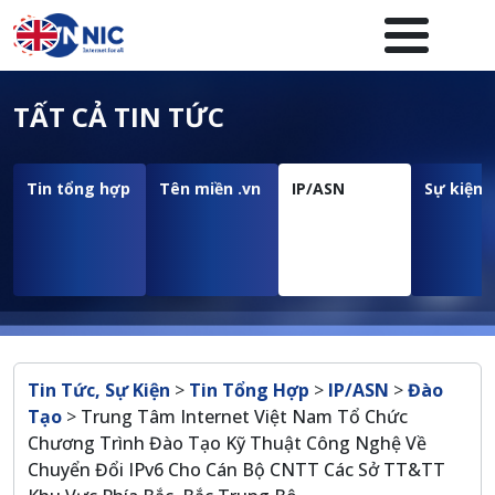
Nhảy đến nội dung
Menuheader của website
TẤT CẢ TIN TỨC
Tin tổng hợp
Tên miền .vn
IP/ASN
Sự kiện
Breadcrumb
Tin Tức, Sự Kiện
>
Tin Tổng Hợp
>
IP/ASN
>
Đào
Tạo
>
Trung Tâm Internet Việt Nam Tổ Chức
Chương Trình Đào Tạo Kỹ Thuật Công Nghệ Về
Chuyển Đổi IPv6 Cho Cán Bộ CNTT Các Sở TT&TT