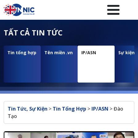
Nhảy đến nội dung
Menuheader của website
TẤT CẢ TIN TỨC
Tin tổng hợp
Tên miền .vn
IP/ASN
Sự kiện
Breadcrumb
Tin Tức, Sự Kiện
>
Tin Tổng Hợp
>
IP/ASN
>
Đào
Tạo