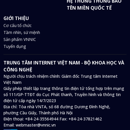
HỆ THỐNG THÔNG BÁO
TÊN MIỀN QUỐC TẾ
GIỚI THIỆU
Cơ cấu tổ chức
Tầm nhìn, sứ mệnh
Sản phẩm VNNIC
Tuyển dụng
TRUNG TÂM INTERNET VIỆT NAM - BỘ KHOA HỌC VÀ
CÔNG NGHỆ
Người chịu trách nhiệm chính: Giám đốc Trung tâm Internet
Việt Nam
Giấy phép thiết lập trang thông tin điện tử tổng hợp trên mạng
số 111/GP-TTĐT do Cục Phát thanh, Truyền hình và thông tin
điện tử cấp ngày 14/7/2023
Địa chỉ:
Tòa nhà VNTA, số 68 đường Dương Đình Nghệ,
phường Cầu Giấy, Thành phố Hà Nội
Điện thoại:
+84-24-35564944
Fax:
+84-24-37821462
Email:
webmaster@vnnic.vn