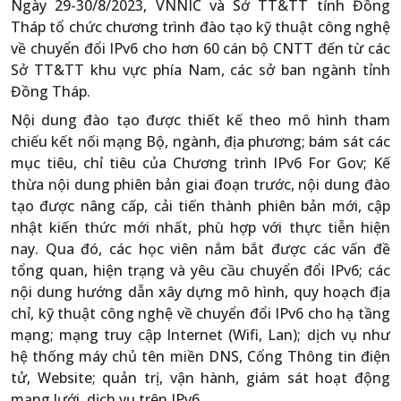
Ngày 29-30/8/2023, VNNIC và Sở TT&TT tỉnh Đồng
Tháp tổ chức chương trình đào tạo kỹ thuật công nghệ
về chuyển đổi IPv6 cho hơn 60 cán bộ CNTT đến từ các
Sở TT&TT khu vực phía Nam, các sở ban ngành tỉnh
Đồng Tháp.
Nội dung đào tạo được thiết kế theo mô hình tham
chiếu kết nối mạng Bộ, ngành, địa phương; bám sát các
mục tiêu, chỉ tiêu của Chương trình IPv6 For Gov; Kế
thừa nội dung phiên bản giai đoạn trước, nội dung đào
tạo được nâng cấp, cải tiến thành phiên bản mới, cập
nhật kiến thức mới nhất, phù hợp với thực tiễn hiện
nay. Qua đó, các học viên nắm bắt được các vấn đề
tổng quan, hiện trạng và yêu cầu chuyển đổi IPv6; các
nội dung hướng dẫn xây dựng mô hình, quy hoạch địa
chỉ, kỹ thuật công nghệ về chuyển đổi IPv6 cho hạ tầng
mạng; mạng truy cập Internet (Wifi, Lan); dịch vụ như
hệ thống máy chủ tên miền DNS, Cổng Thông tin điện
tử, Website; quản trị, vận hành, giám sát hoạt động
mạng lưới, dịch vụ trên IPv6…