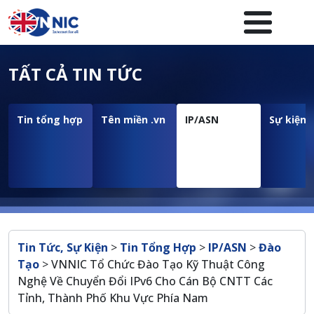
Nhảy đến nội dung
Menuheader của website
TẤT CẢ TIN TỨC
Tin tổng hợp
Tên miền .vn
IP/ASN
Sự kiện
Breadcrumb
Tin Tức, Sự Kiện
>
Tin Tổng Hợp
>
IP/ASN
>
Đào
Tạo
>
VNNIC Tổ Chức Đào Tạo Kỹ Thuật Công
Nghệ Về Chuyển Đổi IPv6 Cho Cán Bộ CNTT Các
Tỉnh, Thành Phố Khu Vực Phía Nam