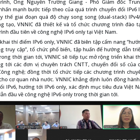
trình, Ông Nguyễn Trường Giang - Phó Giám đốc Tru
nhấn mạnh bước tiếp theo của quá trình chuyển đổi IPv6 l
ay thế giai đoạn quá độ chạy song song (dual-stack) IPv4/
g tạo, VNNIC đã thiết kế và tổ chức chương trình đào tạ
rình đầu tiên về công nghệ IPv6 only tại Việt Nam.
 khai thí điểm IPv6 only, VNNIC đã biên tập cẩm nang “hư
g truy cập”, tổ chức phổ biến, tập huấn để hướng dẫn tri
rong thời gian tới, VNNIC sẽ tiếp tục mở rộng triển khai t
g tới các đơn vị chuyên trách CNTT, chuyển đổi số của c
ông nghệ; đồng thời tổ chức tiếp các chương trình chuyê
y cho cơ quan nhà nước. VNNIC khẳng định luôn đồng hành
i IPv6, hướng tới IPv6 only, xác định mục tiêu đưa Việt 
ẫn đầu về công nghệ IPv6 only trong thời gian tới.