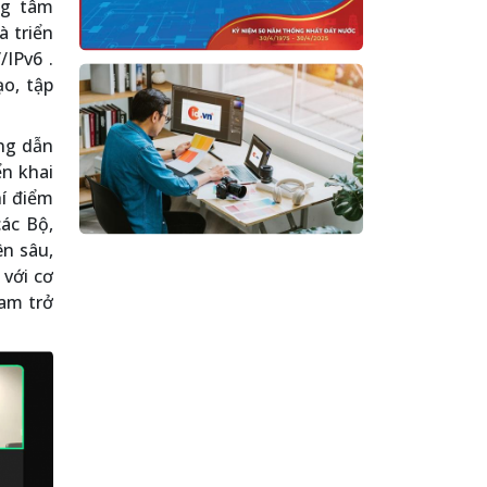
ng tâm
à triển
/IPv6 .
o, tập
ớng dẫn
ển khai
hí điểm
ác Bộ,
n sâu,
 với cơ
Nam trở