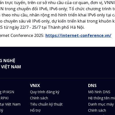
n trực tuyến, trên cơ sở nhu cầu của cơ quan, đơn vị, VNNI
N trong chuyển đổi IPv6, IPv6 only; Tổ chức chương trình t
 theo nhu cầu, nhân rộng mô hình triển khai IPv6 only tại c
 chuyên sâu về IPv6 only, dự kiến triển khai trong khuôn 
 từ ngày 22/7 - 25/7 tại Thành phố Hà Nội.
ternet Conference 2025:
https://internet-conference.vn/
G NGHỆ
 VIỆT NAM
VNIX
DNS
g IP/ASN
Quy trình đăng ký
Mô hình DNS
 RPKI
Chính sách
Hệ thống tên m
tại Việt Nam
Tiêu chuẩn kỹ thuật
Danh mục máy 
lý
Hỗ trợ
Chính sách