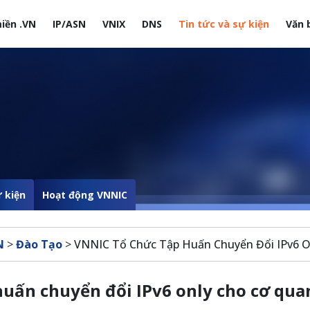
iền .VN
IP/ASN
VNIX
DNS
Tin tức và sự kiện
Văn 
site
 kiện
Hoạt động VNNIC
N
>
Đào Tạo
>
VNNIC Tổ Chức Tập Huấn Chuyển Đổi IPv6 
huấn chuyển đổi IPv6 only cho cơ qua