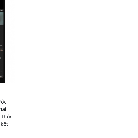
ước
hai
h thức
 kết