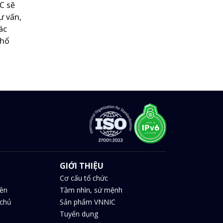
C sẽ
ư vấn,
ác
khổ
GIỚI THIỆU
Cơ cấu tổ chức
iền
Tầm nhìn, sứ mệnh
chủ
Sản phẩm VNNIC
Tuyển dụng