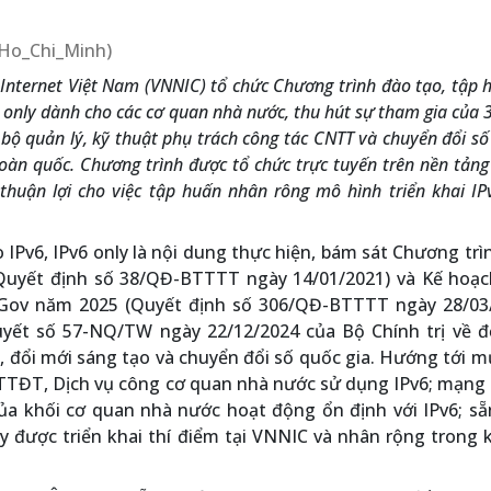
a/Ho_Chi_Minh)
Internet Việt Nam (VNNIC) tổ chức Chương trình đào tạo, tập 
6 only dành cho các cơ quan nhà nước, thu hút sự tham gia của 
bộ quản lý, kỹ thuật phụ trách công tác CNTT và chuyển đổi số
toàn quốc. Chương trình được tổ chức trực tuyến trên nền tản
 thuận lợi cho việc tập huấn nhân rông mô hình triển khai IP
 IPv6, IPv6 only là nội dung thực hiện, bám sát Chương trì
(Quyết định số 38/QĐ-BTTTT ngày 14/01/2021) và Kế hoạc
r Gov năm 2025 (Quyết định số 306/QĐ-BTTTT ngày 28/03/
uyết số 57-NQ/TW ngày 22/12/2024 của Bộ Chính trị về đ
, đổi mới sáng tạo và chuyển đổi số quốc gia. Hướng tới m
TTĐT, Dịch vụ công cơ quan nhà nước sử dụng IPv6; mạng 
ủa khối cơ quan nhà nước hoạt động ổn định với IPv6; sẵ
y được triển khai thí điểm tại VNNIC và nhân rộng trong 