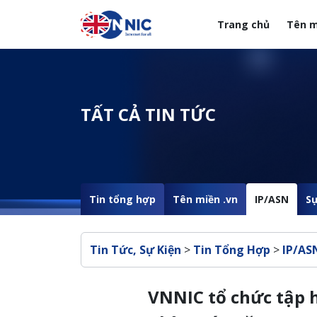
Nhảy đến nội dung
Trang chủ
Tên m
Menuheader của web
TẤT CẢ TIN TỨC
Tin tổng hợp
Tên miền .vn
IP/ASN
Sự
Breadcrumb
Tin Tức, Sự Kiện
>
Tin Tổng Hợp
>
IP/AS
VNNIC tổ chức tập 