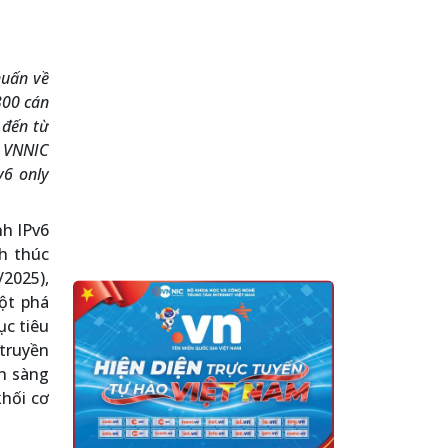
huấn về
300 cán
 đến từ
g VNNIC
v6 only
nh IPv6
h thúc
2025),
ột phá
ục tiêu
truyền
n sàng
khối cơ