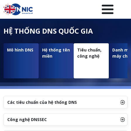
Nhảy đến nội dung
Menuheader của website
HỆ THỐNG DNS QUỐC GIA
Mô hình DNS
Hệ thống tên
Tiêu chuẩn,
Danh mụ
miền
công nghệ
máy chủ
Các tiêu chuẩn của hệ thống DNS
Công nghệ DNSSEC