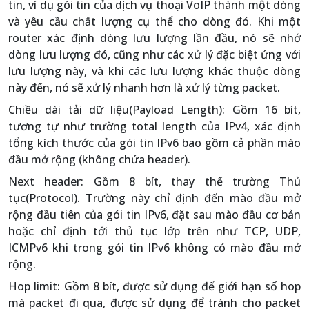
tin, ví dụ gói tin của dịch vụ thoại VoIP thành một dòng
và yêu cầu chất lượng cụ thể cho dòng đó. Khi một
router xác định dòng lưu lượng lần đầu, nó sẽ nhớ
dòng lưu lượng đó, cũng như các xử lý đặc biệt ứng với
lưu lượng này, và khi các lưu lượng khác thuộc dòng
này đến, nó sẽ xử lý nhanh hơn là xử lý từng packet.
Chiều dài tải dữ liệu(Payload Length): Gồm 16 bít,
tương tự như trường total length của IPv4, xác định
tổng kích thước của gói tin IPv6 bao gồm cả phần mào
đầu mở rộng (không chứa header).
Next header: Gồm 8 bít, thay thế trường Thủ
tục(Protocol). Trường này chỉ định đến mào đầu mở
rộng đầu tiên của gói tin IPv6, đặt sau mào đầu cơ bản
hoặc chỉ định tới thủ tục lớp trên như TCP, UDP,
ICMPv6 khi trong gói tin IPv6 không có mào đầu mở
rộng.
Hop limit: Gồm 8 bít, được sử dụng để giới hạn số hop
mà packet đi qua, được sử dụng để tránh cho packet