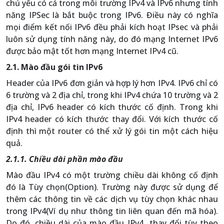
chủ yếu có cả trong môi trường IPv4 và IPv6 nhưng tính
năng IPSec là bắt buộc trong IPv6. Điều này có nghĩa
mọi điểm kết nối IPv6 đều phải kích hoạt IPsec và phải
luôn sử dụng tính năng này, do đó mạng Internet IPv6
được bảo mật tốt hơn mạng Internet IPv4 cũ.
2.1. Mào đầu gói tin IPv6
Header của IPv6 đơn giản và hợp lý hơn IPv4. IPv6 chỉ có
6 trường và 2 địa chỉ, trong khi IPv4 chứa 10 trường và 2
địa chỉ, IPv6 header có kích thước cố định. Trong khi
IPv4 header có kích thước thay đổi. Với kích thước cố
định thì một router có thể xử lý gói tin một cách hiệu
quả.
2.1.1. Chiều dài phần mào đầu
Mào đầu IPv4 có một trường chiều dài không cố định
đó là Tùy chọn(Option). Trường này được sử dụng để
thêm các thông tin về các dịch vụ tùy chọn khác nhau
trong IPv4(Ví dụ như thông tin liên quan đến mã hóa).
Do đó, chiều dài của mào đầu IPv4 thay đổi tùy theo