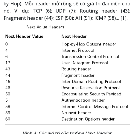
by Hop). Mỗi header mở rộng sẽ có giá trị đại diện cho
nó. Ví dụ: TCP (6); UDP (7); Routing header (43);
Fragment header (44); ESP (50); AH (51); ICMP (58)... [1].
Hình 4: Các giá trị của trường Next Header