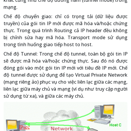
khác cũng như chế độ đường hầm (tunnel mode) trong
mạng.
Chế độ chuyển giao: chỉ có trọng tải (dữ liệu được
truyền) của gói tin IP mới được mã hóa và/hoặc chứng
thực. Trong quá trình Routing cả IP header đều không
bị chỉnh sửa hay mã hóa. Transport mode sử dụng
trong tình huống giao tiếp host to host.
Chế độ Tunnel: Trong chế độ tunnel, toàn bộ gói tin IP
sẽ được mã hóa và/hoặc chứng thực. Sau đó nó được
đóng gói vào một gói tin IP mới với tiêu đề IP mới. Chế
độ tunnel được sử dụng để tạo Virtual Private Network
(mạng riêng ảo) phục vụ cho việc liên lạc giữa các mạng,
liên lạc giữa máy chủ và mạng (ví dụ như truy cập người
sử dụng từ xa), và giữa các máy chủ.