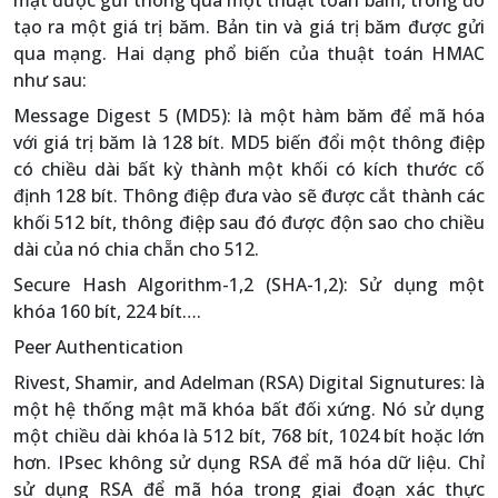
mật được gửi thông qua một thuật toán băm, trong đó
tạo ra một giá trị băm. Bản tin và giá trị băm được gửi
qua mạng. Hai dạng phổ biến của thuật toán HMAC
như sau:
Message Digest 5 (MD5): là một hàm băm để mã hóa
với giá trị băm là 128 bít. MD5 biến đổi một thông điệp
có chiều dài bất kỳ thành một khối có kích thước cố
định 128 bít. Thông điệp đưa vào sẽ được cắt thành các
khối 512 bít, thông điệp sau đó được độn sao cho chiều
dài của nó chia chẵn cho 512.
Secure Hash Algorithm-1,2 (SHA-1,2): Sử dụng một
khóa 160 bít, 224 bít….
Peer Authentication
Rivest, Shamir, and Adelman (RSA) Digital Signutures: là
một hệ thống mật mã khóa bất đối xứng. Nó sử dụng
một chiều dài khóa là 512 bít, 768 bít, 1024 bít hoặc lớn
hơn. IPsec không sử dụng RSA để mã hóa dữ liệu. Chỉ
sử dụng RSA để mã hóa trong giai đoạn xác thực