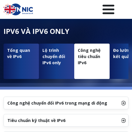
Nhảy đến nội dung
Menuheader của website
IPV6 VÀ IPV6 ONLY
Tổng quan
Lộ trình
Công nghệ
Đo lường
về IPv6
chuyển đổi
tiêu chuẩn
kết quả 
IPv6 only
IPv6
Công nghệ chuyển đổi IPv6 trong mạng di động
Tiêu chuẩn kỹ thuật về IPv6