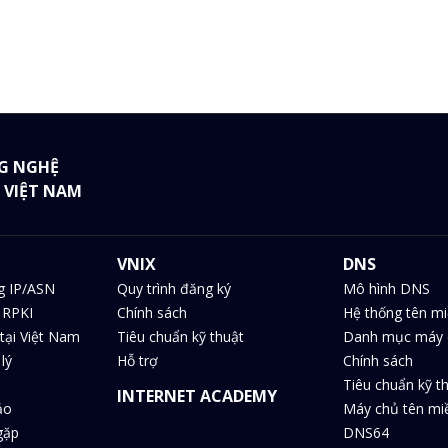
G NGHỆ
 VIỆT NAM
VNIX
DNS
g IP/ASN
Quy trình đăng ký
Mô hình DNS
 RPKI
Chính sách
Hệ thống tên m
tại Việt Nam
Tiêu chuẩn kỹ thuật
Danh mục máy 
lý
Hỗ trợ
Chính sách
Tiêu chuẩn kỹ t
INTERNET ACADEMY
ảo
Máy chủ tên m
gặp
DNS64