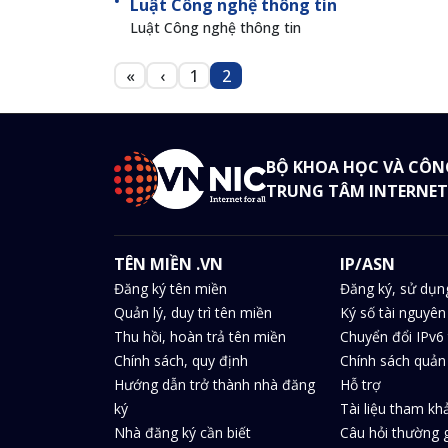
Luật Công nghệ thông tin
Luật Công nghệ thông tin
Pagination
«
‹
1
2
First page
Trang trước
Trang
Trang
BỘ KHOA HỌC VÀ CÔN
TRUNG TÂM INTERNET
TÊN MIỀN .VN
IP/ASN
Đăng ký tên miền
Đăng ký, sử dụn
Quản lý, duy trì tên miền
Ký số tài nguyên
Thu hồi, hoàn trả tên miền
Chuyển đổi IPv6 
Chính sách, quy định
Chính sách quản 
Hướng dẫn trở thành nhà đăng
Hỗ trợ
ký
Tài liệu tham kh
Nhà đăng ký cần biết
Câu hỏi thường 