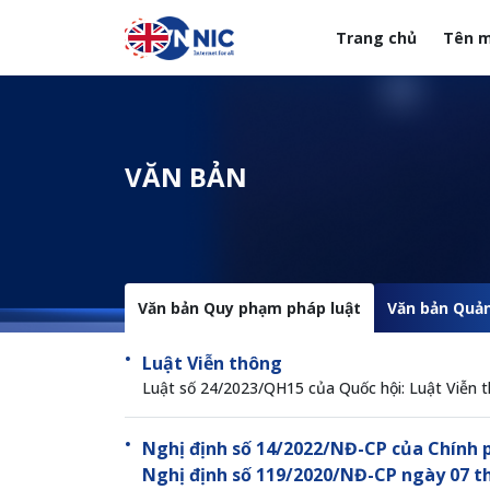
Nhảy đến nội dung
Trang chủ
Tên m
Menuheader của web
VĂN BẢN
Văn bản Quy phạm pháp luật
Văn bản Quản
Luật Viễn thông
Luật số 24/2023/QH15 của Quốc hội: Luật Viễn 
Nghị định số 14/2022/NĐ-CP của Chính 
Nghị định số 119/2020/NĐ-CP ngày 07 t