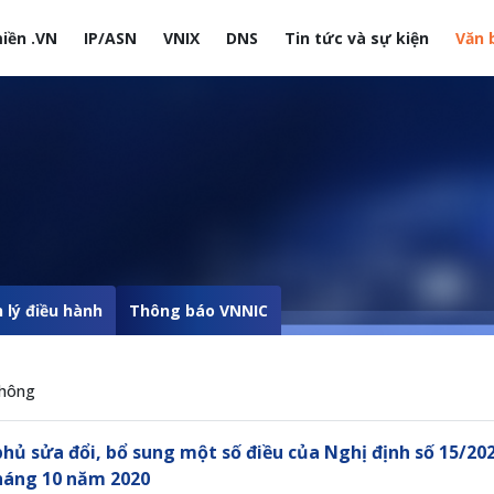
iền .VN
IP/ASN
VNIX
DNS
Tin tức và sự kiện
Văn 
site
 lý điều hành
Thông báo VNNIC
thông
phủ sửa đổi, bổ sung một số điều của Nghị định số 15/2
háng 10 năm 2020