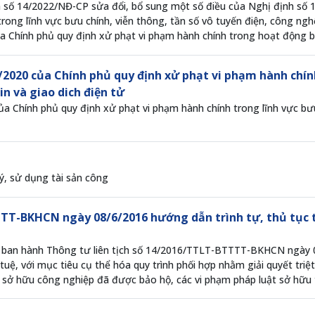
h số 14/2022/NĐ-CP sửa đổi, bổ sung một số điều của Nghị định số
rong lĩnh vực bưu chính, viễn thông, tần số vô tuyến điện, công nghệ
Chính phủ quy định xử phạt vi phạm hành chính trong hoạt động b
2020 của Chính phủ quy định xử phạt vi phạm hành chính
in và giao dich điện tử
 Chính phủ quy định xử phạt vi phạm hành chính trong lĩnh vực bưu 
ý, sử dụng tài sản công
TTT-BKHCN ngày 08/6/2016 hướng dẫn trình tự, thủ tục t
ban hành Thông tư liên tịch số 14/2016/TTLT-BTTTT-BKHCN ngày 08/
 tuệ, với mục tiêu cụ thể hóa quy trình phối hợp nhằm giải quyết triệ
 hữu công nghiệp đã được bảo hộ, các vi phạm pháp luật sở hữu trí