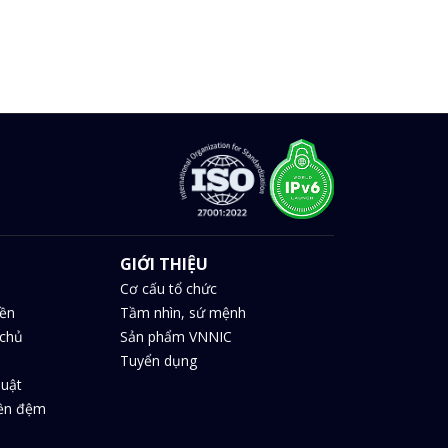
GIỚI THIỆU
Cơ cấu tổ chức
iền
Tầm nhìn, sứ mệnh
chủ
Sản phẩm VNNIC
Tuyển dụng
huật
iền đệm