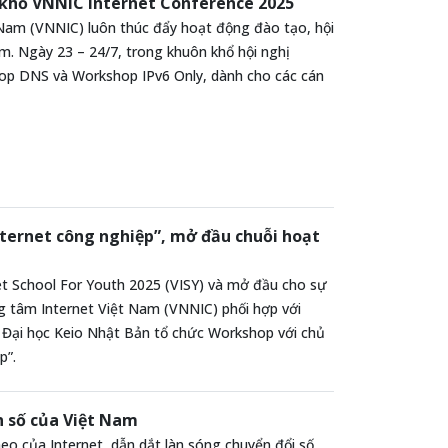
 khổ VNNIC Internet Conference 2025
 Nam (VNNIC) luôn thúc đẩy hoạt động đào tạo, hội
. Ngày 23 – 24/7, trong khuôn khổ hội nghị
op DNS và Workshop IPv6 Only, dành cho các cán
nternet công nghiệp”, mở đầu chuỗi hoạt
t School For Youth 2025 (VISY) và mở đầu cho sự
ng tâm Internet Việt Nam (VNNIC) phối hợp với
 Đại học Keio Nhật Bản tổ chức Workshop với chủ
p”.
n số của Việt Nam
theo của Internet, dẫn dắt làn sóng chuyển đổi số