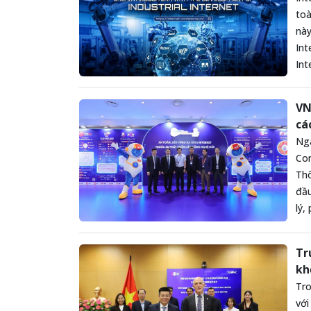
toà
này
Int
Int
VN
cá
Ngà
Con
Thô
đầu
lý,
Tr
kh
Tro
với