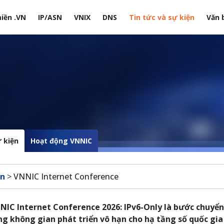
iền .VN
IP/ASN
VNIX
DNS
Tin tức và sự kiện
Văn 
site
 kiện
Hoạt động VNNIC
ện
>
VNNIC Internet Conference
NIC Internet Conference 2026: IPv6-Only là bước chuyển
ng không gian phát triển vô hạn cho hạ tầng số quốc gia