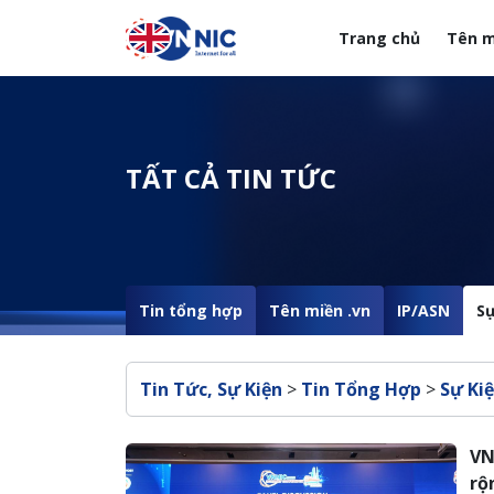
Nhảy đến nội dung
Trang chủ
Tên m
Menuheader của web
TẤT CẢ TIN TỨC
Tin tổng hợp
Tên miền .vn
IP/ASN
Sự
Breadcrumb
Tin Tức, Sự Kiện
>
Tin Tổng Hợp
>
Sự Ki
Pagination
VN
rộ