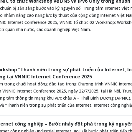
NIC tổ chức Workshop về DNS và IPv6 Only trong khuôn
chuẩn bị sẵn sàng bước vào kỷ nguyên số, Trung tâm Internet Việt
o nhằm nâng cao năng lực kỹ thuật của cộng đồng Internet Việt Nam
IC Internet Conference 2025, VNNIC tổ chức 02 Workshop: Worksh
cơ quan nhà nước, các doanh nghiệp Việt Nam.
rkshop “Thanh niên trong sự phát triển của Internet, I
ng tại VNNIC Internet Conference 2025
 trong chuỗi hoạt động đào tạo trong Chương trình VNNIC Interne
n VNNIC Internet Conference 2025, ngày 22/7/2025, tại Hà Nội, Tru
ng tâm thông tin mạng khu vực châu Á – Thái Bình Dương (APNIC),
về “Thanh niên trong sự phát triển của Internet, Internet công nghiệ
ternet công nghiệp – Bước nhảy đột phá trong kỷ nguyê
ernet công nghiệp (Industrial Internet, IIoT) là bước phát triển tiếp 