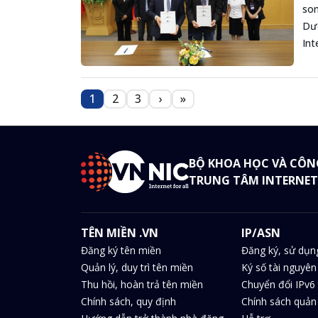
son
Dươ
Int
1
2
3
›
»
Trang
Trang
Trang
Next page
Last page
BỘ KHOA HỌC VÀ CÔN
TRUNG TÂM INTERNET
TÊN MIỀN .VN
IP/ASN
Đăng ký tên miền
Đăng ký, sử dụn
Quản lý, duy trì tên miền
Ký số tài nguyên
Thu hồi, hoàn trả tên miền
Chuyển đổi IPv6 
Chính sách, quy định
Chính sách quản 