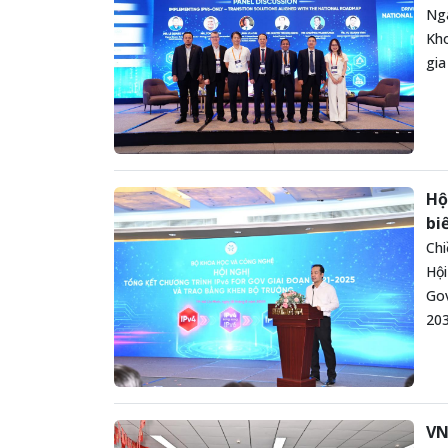
Ngà
Kho
gia
Hộ
bi
Chi
Hội
Gov
203
VN