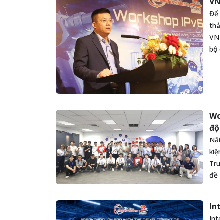
VN
Để 
thả
VNN
bộ 
Wo
độ
Nằm
kiệ
Tru
đề 
In
Int