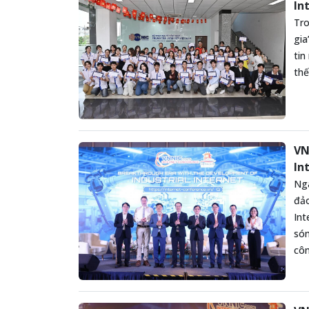
In
Tro
gia
tin
thế
VN
In
Ngà
đảo
Int
són
côn