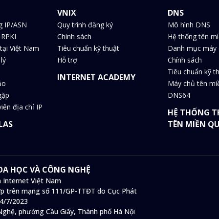
VNIX
DNS
g IP/ASN
Quy trình đăng ký
Mô hình DNS
 RPKI
Chính sách
Hệ thống tên m
tại Việt Nam
Tiêu chuẩn kỹ thuật
Danh mục máy 
lý
Hỗ trợ
Chính sách
Tiêu chuẩn kỹ t
INTERNET ACADEMY
ảo
Máy chủ tên m
gặp
DNS64
iên địa chỉ IP
HỆ THỐNG T
LAS
TÊN MIỀN Q
HOA HỌC VÀ CÔNG NGHỆ
 Internet Việt Nam
 hợp trên mạng số 111/GP-TTĐT do Cục Phát
14/7/2023
ghệ, phường Cầu Giấy, Thành phố Hà Nội