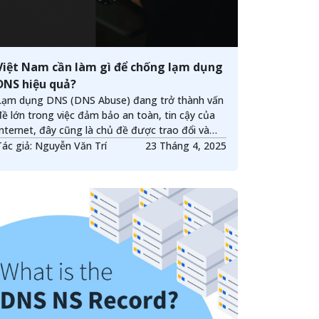
Việt Nam cần làm gì để chống lạm dụng
DNS hiệu quả?
Lạm dụng DNS (DNS Abuse) đang trở thành vấn
đề lớn trong việc đảm bảo an toàn, tin cậy của
Internet, đây cũng là chủ đề được trao đổi và
thảo luận nhiều trong các kỳ họp toàn cầu của
Tác giả: Nguyễn Văn Trí
23 Tháng 4, 2025
Tổ chức quản lý tên và số toàn cầu (ICANN), các
hội thảo chuyên gia về hạ tầng DNS, phát triển
Internet an toàn, bền vững, ...