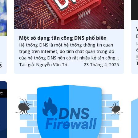
Một số dạng tấn công DNS phổ biến
Hệ thống DNS là một hệ thống thông tin quan
trọng trên Internet, do tính chất quan trọng đó
của hệ thống DNS nên có rất nhiều kẻ tấn công
và sử dụng các phương thức tấn công đa dạng,
Tác giả: Nguyễn Văn Trí
23 Tháng 4, 2025
025
nhằm làm ngưng trệ hoạt động của hệ thống
này hay đánh cắp, giả mạo các thông tin, ảnh
hưởng rất lớn đối với các dịch vụ khác trên
Internet và người dùng.