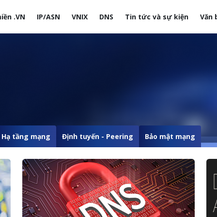
iền .VN
IP/ASN
VNIX
DNS
Tin tức và sự kiện
Văn 
site
Hạ tầng mạng
Định tuyến - Peering
Bảo mật mạng