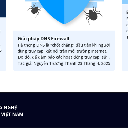
i
Giải pháp DNS Firewall
Hệ thống DNS là "chốt chặng" đầu tiên khi người
025
dùng truy cập, kết nối trên môi trường Internet.
Do đó, để đảm bảo các hoạt động truy cập, sử
dụng các dịch vụ trên Internet một cách an toàn,
Tác giả: Nguyễn Trường Thành
23 Tháng 4, 2025
việc tăng cường giải pháp bảo vệ, đảm bảo an
toàn an ninh dựa trên hạ tầng hệ thống DNS là
một giải pháp hiệu quả.
G NGHỆ
 VIỆT NAM