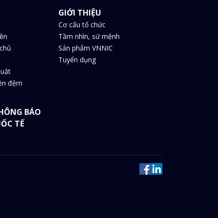
GIỚI THIỆU
Cơ cấu tổ chức
iền
Tầm nhìn, sứ mệnh
chủ
Sản phẩm VNNIC
Tuyển dụng
huật
iền đệm
HÔNG BÁO
UỐC TẾ