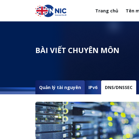
Nhảy đến nội dung
Trang chủ
Tên m
Menuheader của web
BÀI VIẾT CHUYÊN MÔN
Quản lý tài nguyên
IPv6
DNS/DNSSEC