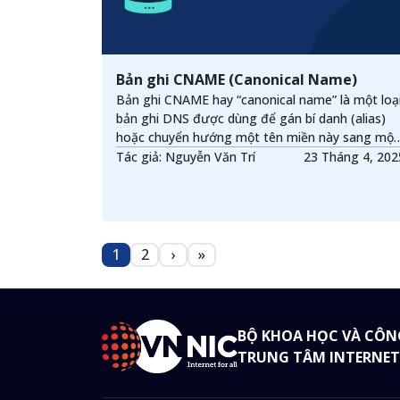
Bản ghi CNAME (Canonical Name)
Bản ghi CNAME hay “canonical name” là một loạ
bản ghi DNS được dùng để gán bí danh (alias)
hoặc chuyển hướng một tên miền này sang một
tên miền khác.
Tác giả: Nguyễn Văn Trí
23 Tháng 4, 2
Pagination
1
2
›
»
Trang
Trang
Next page
Last page
BỘ KHOA HỌC VÀ CÔN
TRUNG TÂM INTERNET