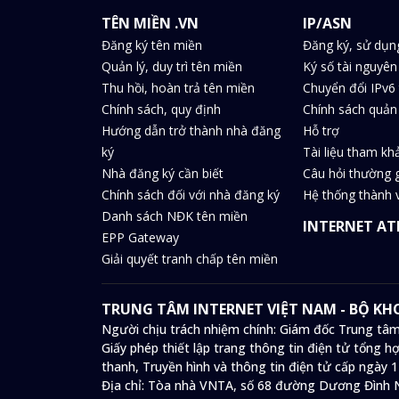
TÊN MIỀN .VN
IP/ASN
Đăng ký tên miền
Đăng ký, sử dụn
Quản lý, duy trì tên miền
Ký số tài nguyên
Thu hồi, hoàn trả tên miền
Chuyển đổi IPv6 
Chính sách, quy định
Chính sách quản 
Hướng dẫn trở thành nhà đăng
Hỗ trợ
ký
Tài liệu tham kh
Nhà đăng ký cần biết
Câu hỏi thường 
Chính sách đối với nhà đăng ký
Hệ thống thành v
Danh sách NĐK tên miền
INTERNET AT
EPP Gateway
Giải quyết tranh chấp tên miền
TRUNG TÂM INTERNET VIỆT NAM - BỘ K
Người chịu trách nhiệm chính: Giám đốc Trung tâm
Giấy phép thiết lập trang thông tin điện tử tổng
thanh, Truyền hình và thông tin điện tử cấp ngày 
Địa chỉ:
Tòa nhà VNTA, số 68 đường Dương Đình N